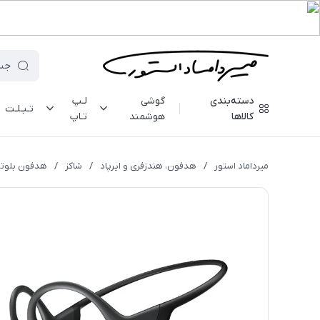
دسته‌بندی
گوشی
لـپ
تـبـلـت
کالاها
هوشمند
تـاپ
میرداماد استور
/
هدفون، هندزفری و ایرپاد
/
شاکز
/
هدفون بلوتوثی شا