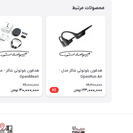
محصولات مرتبط
هدفون بلوتوثی شاکز مدل -
هدفون بلوتوثی شاکز - م
OpenMeet
OpenRun Air
44,000,000
24,300,000
40,000,000
23,000,000
6٪
تومان
تومان