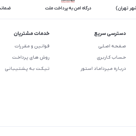
هر تهران)
درگاه امن به پرداخت ملت
ضمانت 
دسترسی سریع
خدمات مشتریان
صـفـحـه اصـلـی
قـوانـیـن و مـقـررات
حـسـاب کـاربـری
روش هـای پـرداخـت
دربـاره مـیـردامـاد اسـتـور
تـیـکـت بـه پـشـتـیـبـانـی