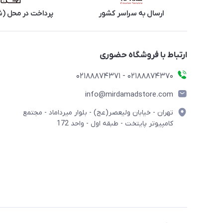
ارسال به سراسر کشور
پرداخت در محل (ش
ارتباط با فروشگاه حضوری
02188874370 - 02188874371
info@mirdamadstore.com
تهران - خیابان ولیعصر(عج) - بلوار میرداماد - مجتمع
کامپیوتر پایتخت - طبقه اول - واحد 172