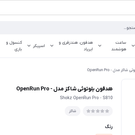
ساعت
هدفون، هندزفری و
کنسول و
اسپیکر
هوشمند
ایرپاد
بازی
کز مدل - OpenRun Pro
هدفون بلوتوثی شاکز مدل - OpenRun Pro
Shokz OpenRun Pro - S810
شاکز
رنگ