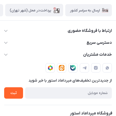
پرداخت در محل (شهر تهران)
ارسال به سراسر کشور
ارتباط با فروشگاه حضوری
02188874370 - 02188874371
دسترسی سریع
info@mirdamadstore.com
صـفـحـه اصـلـی
خدمات مشتریان
تهران - خیابان ولیعصر(عج) - بلوار میرداماد - مجتمع کامپیوتر
حـسـاب کـاربـری
قـوانـیـن و مـقـررات
پایتخت - طبقه اول - واحد 172
دربـاره مـیـردامـاد اسـتـور
روش هـای پـرداخـت
از جدید‌ترین تخفیف‌های میرداماد استور با‌ خبر شوید
تـیـکـت بـه پـشـتـیـبـانـی
ثبت
فروشگاه میرداماد استور