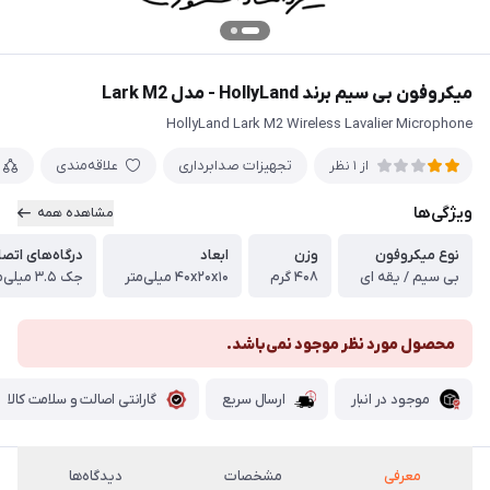
میکروفون بی سیم برند HollyLand - مدل Lark M2
HollyLand Lark M2 Wireless Lavalier Microphone
تجهیزات صدابرداری
علاقه‌مندی
از 1 نظر
ویژگی‌ها
مشاهده همه
نوع میکروفون
وزن
ابعاد
درگاه‌های اتصا
بی سیم / یقه ای
۴۰۸ گرم
۴۰x۲۰x۱۰ میلی‌متر
جک ۳.۵ میلی‌متری ، USB Type C
محصول مورد نظر موجود نمی‌باشد.
موجود در انبار
ارسال سریع
گارانتی اصالت و سلامت کالا
معرفی
مشخصات
دیدگاه‌ها