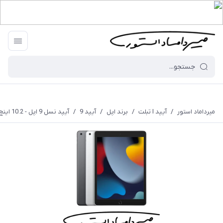
میرداماد استور
/
آیپد I تبلت
/
برند اپل
/
آیپد 9
/
آیپد نسل 9 اپل - 10.2 اینچ - 2021 - 64 گیگابایت - وای فای