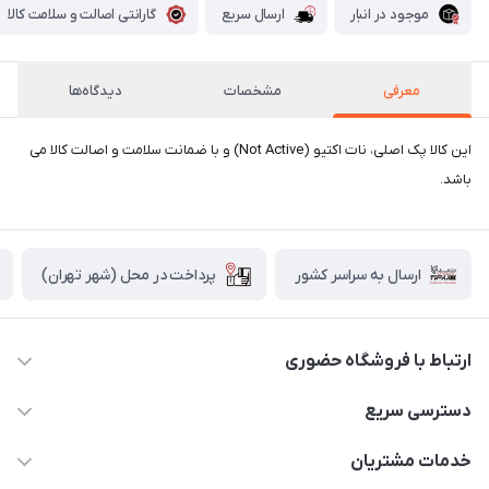
موجود در انبار
ارسال سریع
گارانتی اصالت و سلامت کالا
معرفی
مشخصات
دیدگاه‌ها
این کالا پک اصلی، نات اکتیو (Not Active) و با ضمانت سلامت و اصالت کالا می
باشد.
پرداخت در محل (شهر تهران)
ارسال به سراسر کشور
ارتباط با فروشگاه حضوری
02188874370 - 02188874371
دسترسی سریع
info@mirdamadstore.com
صـفـحـه اصـلـی
خدمات مشتریان
تهران - خیابان ولیعصر(عج) - بلوار میرداماد - مجتمع کامپیوتر