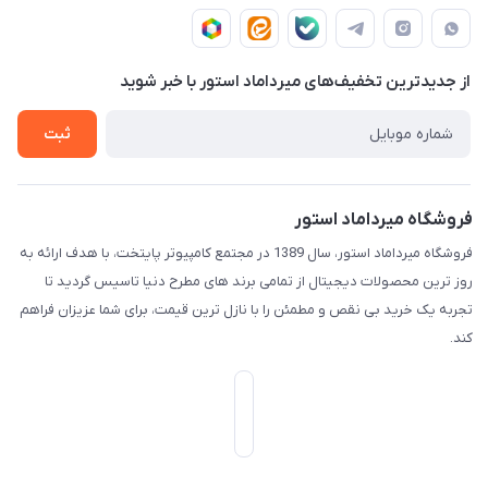
حـسـاب کـاربـری
قـوانـیـن و مـقـررات
پایتخت - طبقه اول - واحد 172
دربـاره مـیـردامـاد اسـتـور
روش هـای پـرداخـت
از جدید‌ترین تخفیف‌های میرداماد استور با‌ خبر شوید
تـیـکـت بـه پـشـتـیـبـانـی
ثبت
فروشگاه میرداماد استور
فروشگاه میرداماد استور، سال 1389 در مجتمع کامپیوتر پایتخت، با هدف ارائه به
روز ترین محصولات دیجیتال از تمامی برند های مطرح دنیا تاسیس گردید تا
تجربه یک خرید بی نقص و مطمئن را با نازل ترین قیمت، برای شما عزیزان فراهم
کند.