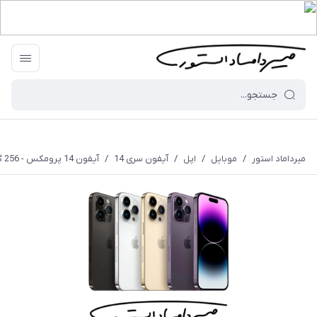
میرداماد استور
/
موبایل
/
اپل
/
آیفون سری 14
/
آیفون 14 پرومکس - 256 گیگابایت - ZA/A - نات اکتیو - بدون گارانتی و رجیستری