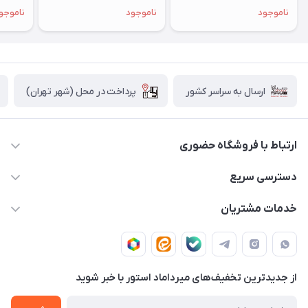
ناموجود
ناموجود
ناموجو
پرداخت در محل (شهر تهران)
ارسال به سراسر کشور
ارتباط با فروشگاه حضوری
02188874370 - 02188874371
دسترسی سریع
info@mirdamadstore.com
صـفـحـه اصـلـی
خدمات مشتریان
تهران - خیابان ولیعصر(عج) - بلوار میرداماد - مجتمع کامپیوتر
حـسـاب کـاربـری
قـوانـیـن و مـقـررات
پایتخت - طبقه اول - واحد 172
دربـاره مـیـردامـاد اسـتـور
روش هـای پـرداخـت
از جدید‌ترین تخفیف‌های میرداماد استور با‌ خبر شوید
تـیـکـت بـه پـشـتـیـبـانـی