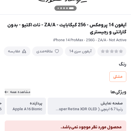
آیفون 14 پرومکس - 256 گیگابایت - ZA/A - نات اکتیو - بدون
گارانتی و رجیستری
iPhone 14 ProMax - 256G - ZA/A - Not Active
آیفون سری 14
علاقه‌مندی
مقایسه
رنگ
مشکی
ویژگی‌ها
مشاهده همه
صفحه نمایش
پردازنده
ح
رتینا 6.7 اینچی ( LTPO Super Retina XDR OLED )
Apple A16 Bionic
6 گیگابا
محصول مورد نظر موجود نمی‌باشد.