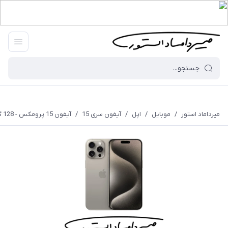
میرداماد استور
/
موبایل
/
اپل
/
آیفون سری 15
/
آیفون 15 پرومکس - 128 گیگابایت - ZA/A - نات اکتیو