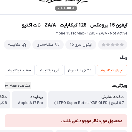
آیفون 15 پرومکس - 128 گیگابایت - ZA/A - نات اکتیو
iPhone 15 ProMax - 128G - ZA/A - Not Active
آیفون سری 15
علاقه‌مندی
مقایسه
رنگ
نچرال تیتانیوم
مشکی تیتانیوم
آبی تیتانیوم
سفید تیتانیوم
ویژگی‌ها
مشاهده همه
صفحه نمایش
پردازنده
حافظ
6.7 اینچ ( LTPO Super Retina XDR OLED )
Apple A17 Pro
8 گیگابایت
محصول مورد نظر موجود نمی‌باشد.