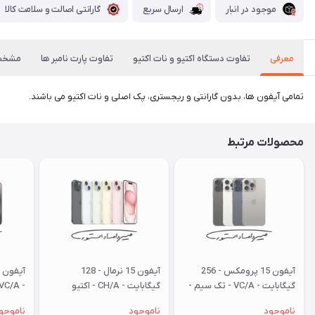
موجود در انبار
ارسال سریع
گارانتی اصالت و سلامت کالا
معرفی
تفاوت دستگاه اکتیو و نات اکتیو
تفاوت پارت نامبر ها
مشخص
تمامی آیفون ها، بدون گارانتی و ریجستری، پک اصلی و نات اکتیو می باشند.
محصولات مرتبط
آیفون 15 پرومکس - 256
آیفون 15 نرمال - 128
گیگابایت - VC/A - تک سیم -
گیگابایت - CH/A - اکتیو
- VC/A - نات اکتیو
نات اکتیو - با کد رجیستری
ناموجود
ناموجود
ناموجو