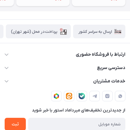
پرداخت در محل (شهر تهران)
ارسال به سراسر کشور
ارتباط با فروشگاه حضوری
02188874370 - 02188874371
دسترسی سریع
info@mirdamadstore.com
صـفـحـه اصـلـی
خدمات مشتریان
تهران - خیابان ولیعصر(عج) - بلوار میرداماد - مجتمع کامپیوتر
حـسـاب کـاربـری
قـوانـیـن و مـقـررات
پایتخت - طبقه اول - واحد 172
دربـاره مـیـردامـاد اسـتـور
روش هـای پـرداخـت
از جدید‌ترین تخفیف‌های میرداماد استور با‌ خبر شوید
تـیـکـت بـه پـشـتـیـبـانـی
ثبت