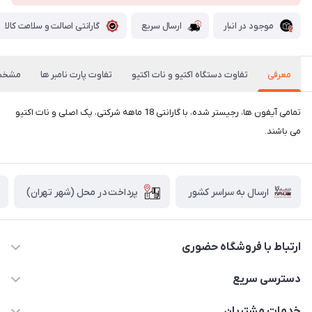
موجود در انبار
ارسال سریع
گارانتی اصالت و سلامت کالا
معرفی
تفاوت دستگاه اکتیو و نات اکتیو
تفاوت پارت نامبر ها
مشخص
تمامی آیفون ها، رجیستر شده، با گارانتی 18 ماهه شرکتی، پک اصلی و نات اکتیو
می باشند.
پرداخت در محل (شهر تهران)
ارسال به سراسر کشور
ارتباط با فروشگاه حضوری
02188874370 - 02188874371
دسترسی سریع
info@mirdamadstore.com
صـفـحـه اصـلـی
خدمات مشتریان