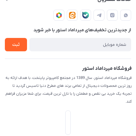
تهران - خیابان ولیعصر(عج) - بلوار میرداماد - مجتمع کامپیوتر
حـسـاب کـاربـری
قـوانـیـن و مـقـررات
پایتخت - طبقه اول - واحد 172
دربـاره مـیـردامـاد اسـتـور
روش هـای پـرداخـت
از جدید‌ترین تخفیف‌های میرداماد استور با‌ خبر شوید
تـیـکـت بـه پـشـتـیـبـانـی
ثبت
فروشگاه میرداماد استور
فروشگاه میرداماد استور، سال 1389 در مجتمع کامپیوتر پایتخت، با هدف ارائه به
روز ترین محصولات دیجیتال از تمامی برند های مطرح دنیا تاسیس گردید تا
تجربه یک خرید بی نقص و مطمئن را با نازل ترین قیمت، برای شما عزیزان فراهم
کند.