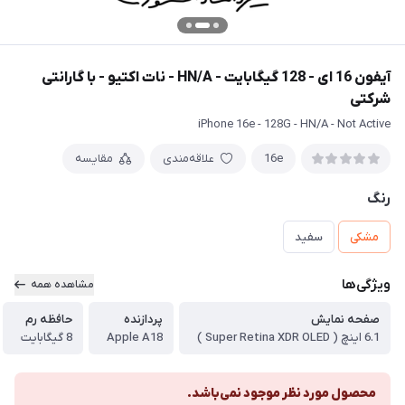
آیفون 16 ای - 128 گیگابایت - HN/A - نات اکتیو - با گارانتی
شرکتی
iPhone 16e - 128G - HN/A - Not Active
16e
علاقه‌مندی
مقایسه
رنگ
مشکی
سفید
ویژگی‌ها
مشاهده همه
صفحه نمایش
پردازنده
حافظه رم
6.1 اینچ ( Super Retina XDR OLED )
Apple A18
8 گیگابایت
محصول مورد نظر موجود نمی‌باشد.