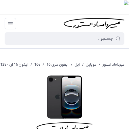
میرداماد استور
/
موبایل
/
اپل
/
آیفون سری 16
/
16e
/
آیفون 16 ای - 128 گیگابایت - HN/A - نات اکتیو - با گارانتی شرکتی