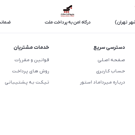
هر تهران)
درگاه امن به پرداخت ملت
ضمانت 
دسترسی سریع
خدمات مشتریان
صـفـحـه اصـلـی
قـوانـیـن و مـقـررات
حـسـاب کـاربـری
روش هـای پـرداخـت
دربـاره مـیـردامـاد اسـتـور
تـیـکـت بـه پـشـتـیـبـانـی