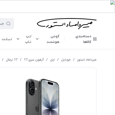
دسته‌بندی
گوشی
لـپ
تـبـلـت
کالاها
هوشمند
تـاپ
میرداماد استور
/
موبایل
/
اپل
/
آیفون سری 17
/
17 نرمال
/