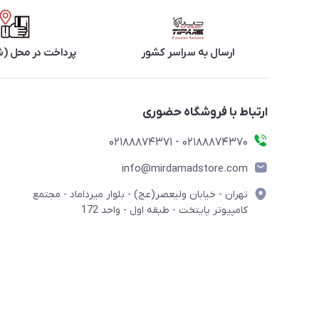
ارسال به سراسر کشور
پرداخت در محل (ش
ارتباط با فروشگاه حضوری
02188874370 - 02188874371
info@mirdamadstore.com
تهران - خیابان ولیعصر(عج) - بلوار میرداماد - مجتمع
کامپیوتر پایتخت - طبقه اول - واحد 172