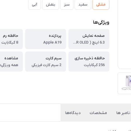
مشکی
سفید
سبز
بنفش
آبی
ویژگی‌ها
صفحه نمایش
پردازنده
حافظه رم
6.3 اینچ ( LTPO Super Retina XDR OLED )
Apple A19
8 گیگابایت
حافظه ذخیره سازی
سیم کارت
مشاهده
256 گیگابایت
2 سیم کارت فیزیکی
همه ویژگی‌ه
نامبر ها
مشخصات
دیدگاه‌ها