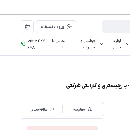
ورود / ثبت‌نام
لوازم
قوانین و
تماس با
0912 4444
جانبی
مقررات
ما
638
مقایسه
علاقه‌مندی