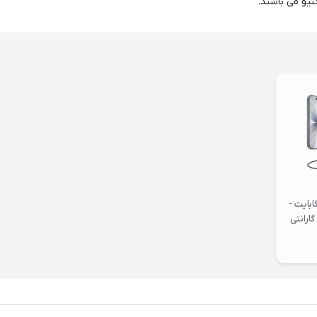
تیو می باشند.
رمال - 256 گیگابایت -
 گارانتی