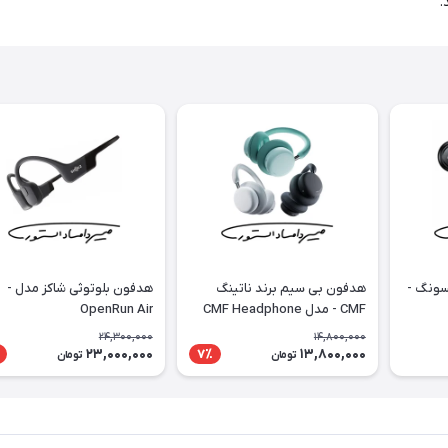
سونگ -
هدفون بی سیم برند ناتینگ
هدفون بلوتوثی شاکز مدل -
CMF - مدل CMF Headphone
OpenRun Air
Pro
24,300,000
14,800,000
23,000,000
13,800,000
7٪
تومان
تومان