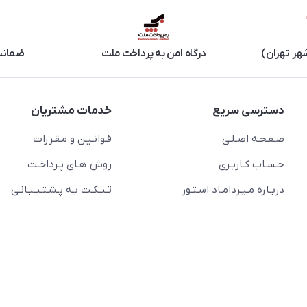
هر تهران)
درگاه امن به پرداخت ملت
ضمانت 
دسترسی سریع
خدمات مشتریان
صـفـحـه اصـلـی
قـوانـیـن و مـقـررات
حـسـاب کـاربـری
روش هـای پـرداخـت
دربـاره مـیـردامـاد اسـتـور
تـیـکـت بـه پـشـتـیـبـانـی