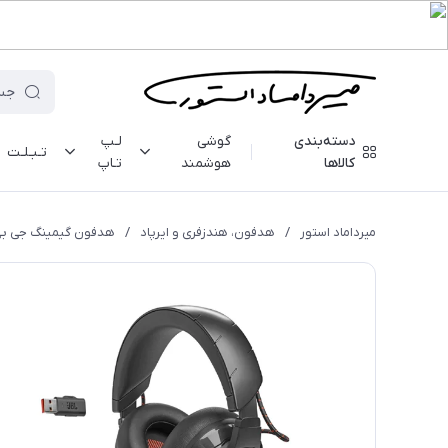
دسته‌بندی
گوشی
لـپ
تـبـلـت
کالاها
هوشمند
تـاپ
میرداماد استور
/
هدفون، هندزفری و ایرپاد
/
هدفون گیمینگ جی بی ال - مد