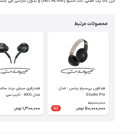
این کالا پک اصلی، نات اکتیو (Not Active) و بدون گارانتی می باشد.
محصولات مرتبط
هدفون بی‌سیم بیتس - مدل
هندزفری سیمی برند سام
Studio Pro
مدل AKG - تایپ سی
55,800,000
1,300,000
50,000,000
11٪
تومان
تومان