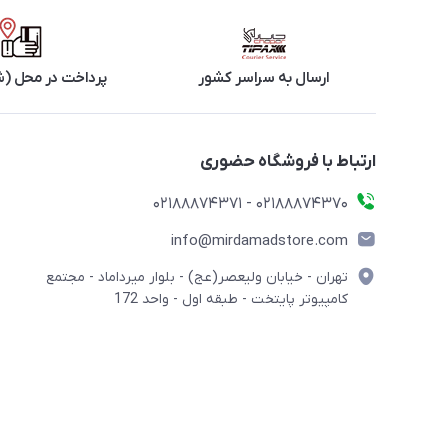
ارسال به سراسر کشور
پرداخت در محل (ش
ارتباط با فروشگاه حضوری
02188874370 - 02188874371
info@mirdamadstore.com
تهران - خیابان ولیعصر(عج) - بلوار میرداماد - مجتمع
کامپیوتر پایتخت - طبقه اول - واحد 172