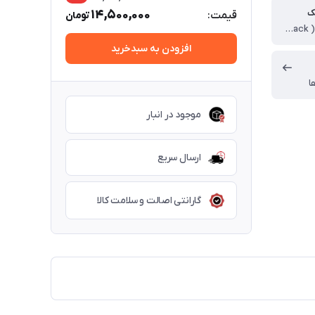
ک
14,500,000
قیمت:
تومان
پشت بسته ( closed-back )
افزودن به سبدخرید
ا
موجود در انبار
ارسال سریع
گارانتی اصالت و سلامت کالا