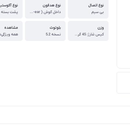
نوع اتصال
نوع هدفون
نوع آکوستی
بی سیم
داخل گوش ( in-ear )
وزن
بلوتوث
مشاهده
کیس شارژ: 45 گرم ، هر گوشی: 13 گرم
نسخه 5.2
همه ویژگی‌ه