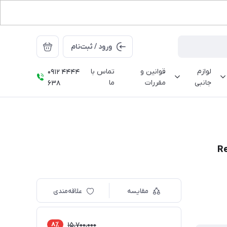
ورود / ثبت‌نام
لوازم
قوانین و
تماس با
0912 4444
جانبی
مقررات
ما
638
مقایسه
علاقه‌مندی
8٪
15,700,000