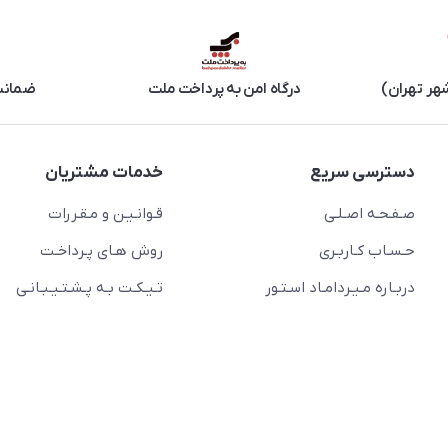
هر تهران)
درگاه امن به پرداخت ملت
ضمانت 
دسترسی سریع
خدمات مشتریان
صـفـحـه اصـلـی
قـوانـیـن و مـقـررات
حـسـاب کـاربـری
روش هـای پـرداخـت
دربـاره مـیـردامـاد اسـتـور
تـیـکـت بـه پـشـتـیـبـانـی