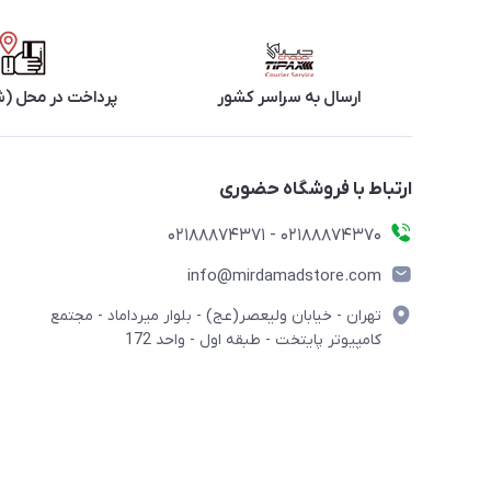
ارسال به سراسر کشور
پرداخت در محل (ش
ارتباط با فروشگاه حضوری
02188874370 - 02188874371
info@mirdamadstore.com
تهران - خیابان ولیعصر(عج) - بلوار میرداماد - مجتمع
کامپیوتر پایتخت - طبقه اول - واحد 172