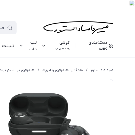
دسته‌بندی
گوشی
لـپ
تـبـلـت
کالاها
هوشمند
تـاپ
میرداماد استور
/
هدفون، هندزفری و ایرپاد
/
هندزفری بی سیم برند جی بی ا