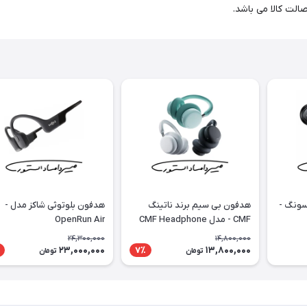
سونگ -
هدفون بی سیم برند ناتینگ
هدفون بلوتوثی شاکز مدل -
CMF - مدل CMF Headphone
OpenRun Air
Pro
24,300,000
14,800,000
23,000,000
13,800,000
7٪
تومان
تومان