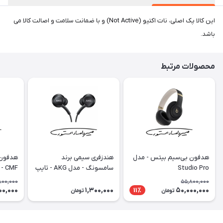
این کالا پک اصلی، نات اکتیو (Not Active) و با ضمانت سلامت و اصالت کالا می
باشد.
محصولات مرتبط
هدفون بی‌سیم بیتس - مدل
هندزفری سیمی برند
هدفون 
Studio Pro
سامسونگ - مدل AKG - تایپ
سی
ne Pro
800,000
55,800,000
00,000
1,300,000
50,000,000
11٪
تومان
تومان