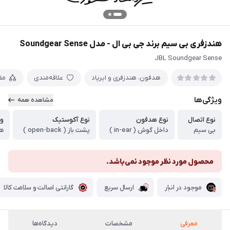
هندزفری بی سیم برند جی بی ال - مدل Soundgear Sense
JBL Soundgear Sense
هدفون، هندزفری و ایرپاد
علاقه‌مندی
مق
ویژگی‌ها
مشاهده همه
نوع اتصال
نوع هدفون
نوع آکوستیک
و
بی سیم
داخل گوش ( in-ear )
پشت باز ( open-back )
هر 
محصول مورد نظر موجود نمی‌باشد.
موجود در انبار
ارسال سریع
گارانتی اصالت و سلامت کالا
معرفی
مشخصات
دیدگاه‌ها