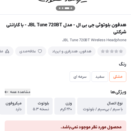
هدفون بلوتوثی جی بی ال - مدل JBL Tune 720BT - با گارانتی
شرکتی
JBL Tune 720BT Wireless Headphone
هدفون، هندزفری و ایرپاد
علاقه‌مندی
مق
رنگ
مشکی
سفید
سرمه ای
ویژگی‌ها
مشاهده همه
نوع اتصال
وزن
بلوتوث
میکروفون
با سیم / بی‌سیم / بلوتوث
۲۲۰ گرم
نسخه ۵.۳
دارد
محصول مورد نظر موجود نمی‌باشد.