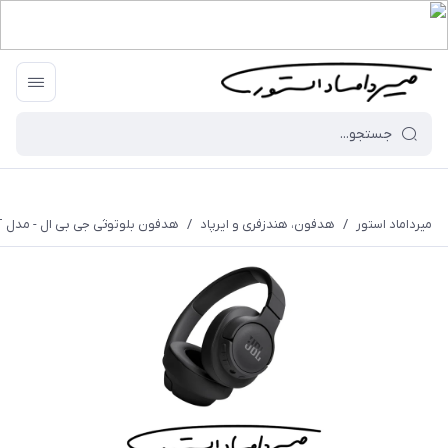
میرداماد استور
/
هدفون، هندزفری و ایرپاد
/
هدفون بلوتوثی جی بی ال - مدل JBL Tune 720BT - با گارانتی شرکتی