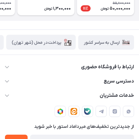
سی
ne Pro
800,000
55,800,000
00,000
1,300,000
50,000,000
11٪
تومان
تومان
پرداخت در محل (شهر تهران)
ارسال به سراسر کشور
ارتباط با فروشگاه حضوری
02188874370 - 02188874371
دسترسی سریع
info@mirdamadstore.com
صـفـحـه اصـلـی
خدمات مشتریان
تهران - خیابان ولیعصر(عج) - بلوار میرداماد - مجتمع کامپیوتر
حـسـاب کـاربـری
قـوانـیـن و مـقـررات
پایتخت - طبقه اول - واحد 172
دربـاره مـیـردامـاد اسـتـور
روش هـای پـرداخـت
از جدید‌ترین تخفیف‌های میرداماد استور با‌ خبر شوید
تـیـکـت بـه پـشـتـیـبـانـی