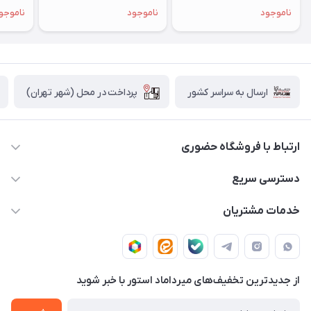
- MLY03 - LL/A
خاکستری - MLXX3
ای - MLY43
ناموجود
ناموجود
ناموجو
پرداخت در محل (شهر تهران)
ارسال به سراسر کشور
ارتباط با فروشگاه حضوری
02188874370 - 02188874371
دسترسی سریع
info@mirdamadstore.com
صـفـحـه اصـلـی
خدمات مشتریان
تهران - خیابان ولیعصر(عج) - بلوار میرداماد - مجتمع کامپیوتر
حـسـاب کـاربـری
قـوانـیـن و مـقـررات
پایتخت - طبقه اول - واحد 172
دربـاره مـیـردامـاد اسـتـور
روش هـای پـرداخـت
از جدید‌ترین تخفیف‌های میرداماد استور با‌ خبر شوید
تـیـکـت بـه پـشـتـیـبـانـی