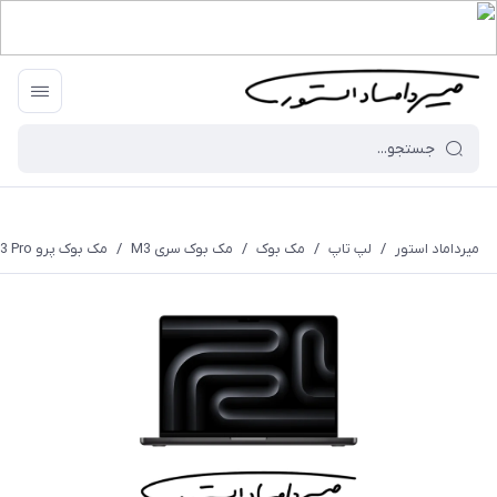
میرداماد استور
/
لپ تاپ
/
مک بوک
/
مک بوک سری M3
/
مک بوک پرو M3 Pro - رم 18 - 512 گیگابایت - 16.2 اینچ - مشکی - MRW13 - LL/A