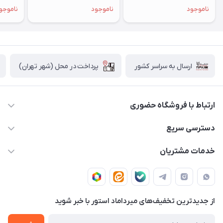
میدنایت - MXCV3
خاکستری - MRYM3 - CH/A
- MRW33
ناموجود
ناموجود
ناموجو
پرداخت در محل (شهر تهران)
ارسال به سراسر کشور
ارتباط با فروشگاه حضوری
02188874370 - 02188874371
دسترسی سریع
info@mirdamadstore.com
صـفـحـه اصـلـی
خدمات مشتریان
تهران - خیابان ولیعصر(عج) - بلوار میرداماد - مجتمع کامپیوتر
حـسـاب کـاربـری
قـوانـیـن و مـقـررات
پایتخت - طبقه اول - واحد 172
دربـاره مـیـردامـاد اسـتـور
روش هـای پـرداخـت
از جدید‌ترین تخفیف‌های میرداماد استور با‌ خبر شوید
تـیـکـت بـه پـشـتـیـبـانـی