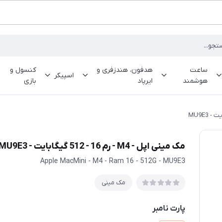
ساعت
هدفون، هندزفری و
کنسول و
اسپیکر
هوشمند
ایرپاد
بازی
مک مینی اپل - M4 - رم 16 - 512 گیگابایت - MU9E3
Apple MacMini - M4 - Ram 16 - 512G - MU9E3
مک مینی
پارت نامبر