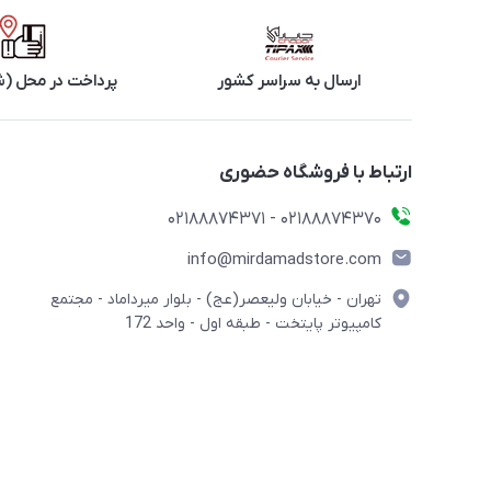
ارسال به سراسر کشور
پرداخت در محل (ش
ارتباط با فروشگاه حضوری
02188874370 - 02188874371
info@mirdamadstore.com
تهران - خیابان ولیعصر(عج) - بلوار میرداماد - مجتمع
کامپیوتر پایتخت - طبقه اول - واحد 172