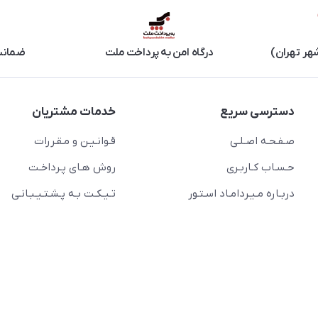
هر تهران)
درگاه امن به پرداخت ملت
ضمانت 
دسترسی سریع
خدمات مشتریان
صـفـحـه اصـلـی
قـوانـیـن و مـقـررات
حـسـاب کـاربـری
روش هـای پـرداخـت
دربـاره مـیـردامـاد اسـتـور
تـیـکـت بـه پـشـتـیـبـانـی