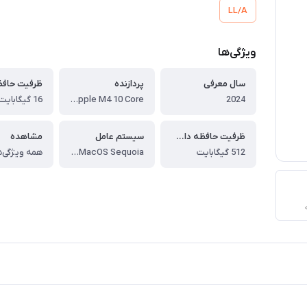
LL/A
ویژگی‌ها
سال معرفی
پردازنده
ظرفیت حافظه 
2024
Apple M4 10 Core ، پردازنده 10 هسته ای (چهارهسته کارایی +شش هسته بهره وری)
16 گیگابایت
ظرفیت حافظه داخلی
سیستم عامل
مشاهده
512 گیگابایت
Apple MacOS Sequoia ، قابلیت آپدیت به جدیدترین نسخه
همه ویژگی‌ه