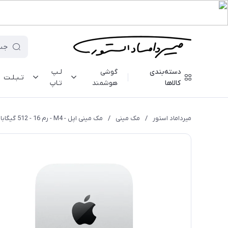
دسته‌بندی
گوشی
لـپ
تـبـلـت
کالاها
هوشمند
تـاپ
میرداماد استور
/
مک مینی
/
مک مینی اپل - M4 - رم 16 - 512 گیگابایت - MU9E3