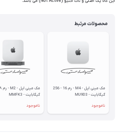
این کالا پک اصلی و نات اکتیو (Not Active) می باشد.
محصولات مرتبط
مک مینی اپل - M4 - رم 16 - 256
گیگابایت - MU9D3
گیگابایت - MMFK3
ناموجود
ناموجود