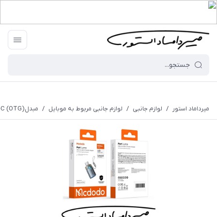
میرداماد استور
/
لوازم جانبی
/
لوازم جانبی مربوط به موبایل
/
مبدل(OTG) USB-C به USB-A برند Mcdodo - مدل OT-740