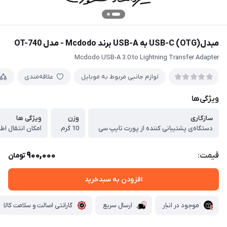
مبدل(OTG) USB-C به USB-A برند Mcdodo - مدل OT-740
Mcdodo USB-A 3.0 to Lightning Transfer Adapter
لوازم جانبی مربوط به موبایل
علاقه‌مندی
ویژگی‌ها
سازگاری
وزن
ویژگی ها
دستگاه‌ی پشتیبانی کننده از پورت تایپ سی
10 گرم
امکان انتقال اط
900,000
قیمت:
تومان
افزودن به سبدخرید
موجود در انبار
ارسال سریع
گارانتی اصالت و سلامت کالا