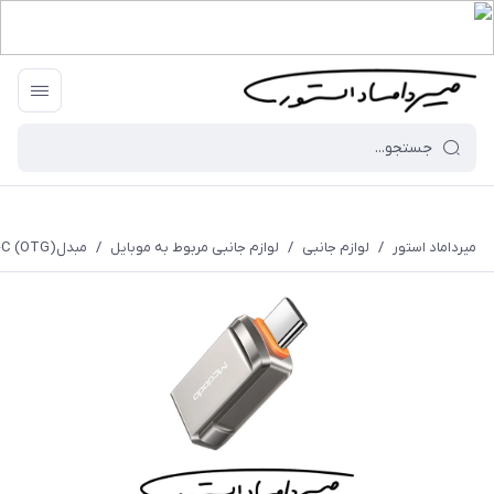
میرداماد استور
/
لوازم جانبی
/
لوازم جانبی مربوط به موبایل
/
مبدل(OTG) Type-C به USB-A برند Mcdodo - مدل OT-873