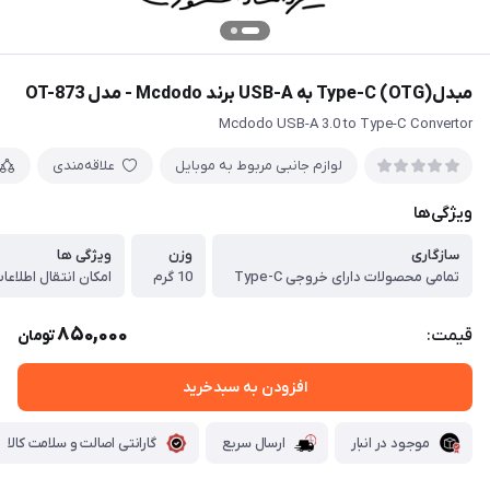
مبدل(OTG) Type-C به USB-A برند Mcdodo - مدل OT-873
Mcdodo USB-A 3.0 to Type-C Convertor
لوازم جانبی مربوط به موبایل
علاقه‌مندی
ویژگی‌ها
سازگاری
وزن
ویژگی ها
تمامی محصولات دارای خروجی Type-C
10 گرم
امکان انتقال اطلاعا
850,000
قیمت:
تومان
افزودن به سبدخرید
موجود در انبار
ارسال سریع
گارانتی اصالت و سلامت کالا