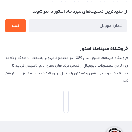
دربـاره مـیـردامـاد اسـتـور
روش هـای پـرداخـت
از جدید‌ترین تخفیف‌های میرداماد استور با‌ خبر شوید
تـیـکـت بـه پـشـتـیـبـانـی
ثبت
فروشگاه میرداماد استور
فروشگاه میرداماد استور، سال 1389 در مجتمع کامپیوتر پایتخت، با هدف ارائه به
روز ترین محصولات دیجیتال از تمامی برند های مطرح دنیا تاسیس گردید تا
تجربه یک خرید بی نقص و مطمئن را با نازل ترین قیمت، برای شما عزیزان فراهم
کند.