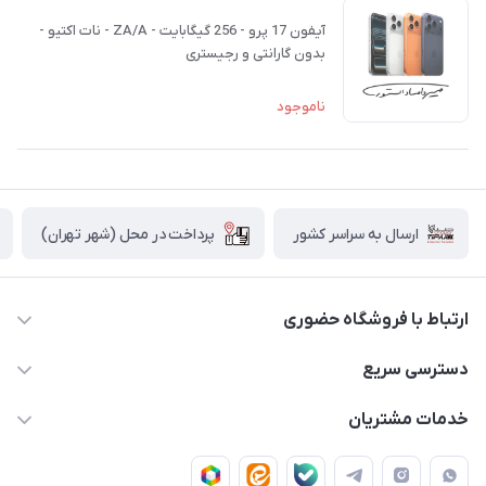
آیفون 17 پرو - 256 گیگابایت - ZA/A - نات اکتیو -
بدون گارانتی و رجیستری
ناموجود
پرداخت در محل (شهر تهران)
ارسال به سراسر کشور
ارتباط با فروشگاه حضوری
02188874370 - 02188874371
دسترسی سریع
info@mirdamadstore.com
صـفـحـه اصـلـی
خدمات مشتریان
تهران - خیابان ولیعصر(عج) - بلوار میرداماد - مجتمع کامپیوتر
حـسـاب کـاربـری
قـوانـیـن و مـقـررات
پایتخت - طبقه اول - واحد 172