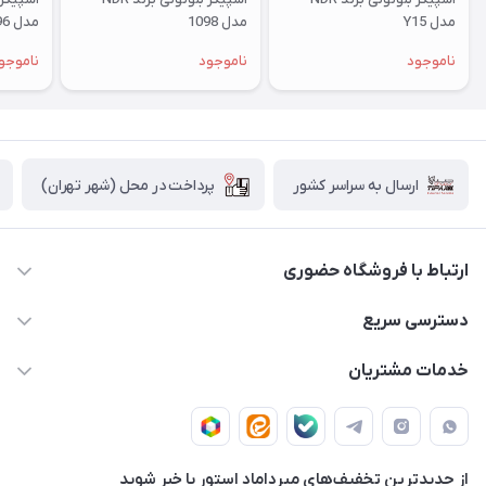
مدل Y15
مدل 1098
مدل 1096
ناموجود
ناموجود
ناموجو
پرداخت در محل (شهر تهران)
ارسال به سراسر کشور
ارتباط با فروشگاه حضوری
02188874370 - 02188874371
دسترسی سریع
info@mirdamadstore.com
صـفـحـه اصـلـی
خدمات مشتریان
تهران - خیابان ولیعصر(عج) - بلوار میرداماد - مجتمع کامپیوتر
حـسـاب کـاربـری
قـوانـیـن و مـقـررات
پایتخت - طبقه اول - واحد 172
دربـاره مـیـردامـاد اسـتـور
روش هـای پـرداخـت
از جدید‌ترین تخفیف‌های میرداماد استور با‌ خبر شوید