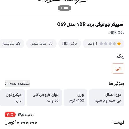
اسپیکر بلوتوثی برند NDR مدل Q69
NDR-Q69
برند NDR
علاقه‌مندی
مقایسه
از 1 نظر
رنگ
آبی
ویژگی‌ها
مشاهده همه
نوع اتصال
وزن
توان خروجی کلی
میکروفون
بی سیم و با سیم
4150 گرم
30 وات
دارد
20٪
12,500,000
10,000,000
قیمت:
تومان