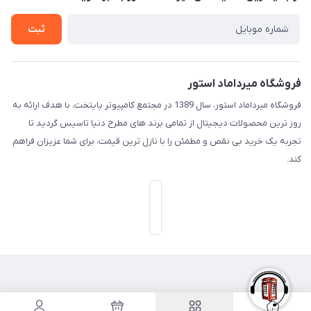
تـیـکـت بـه پـشـتـیـبـانـی
ثبت
فروشگاه میرداماد استور
فروشگاه میرداماد استور، سال 1389 در مجتمع کامپیوتر پایتخت، با هدف ارائه به
روز ترین محصولات دیجیتال از تمامی برند های مطرح دنیا تاسیس گردید تا
تجربه یک خرید بی نقص و مطمئن را با نازل ترین قیمت، برای شما عزیزان فراهم
کند.