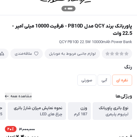
پاوربانک برند QCY مدل PB10D - ظرفیت 10000 میلی آمپر -
22.5 وات
QCY PB10D 22.5W 10000mAh Power Bank
لوازم جانبی مربوط به موبایل
علاقه‌مندی
رنگ
نقره ای
آبی
صورتی
ویژگی‌ها
مشاهده همه
نوع باتری پاوربانک
وزن
نحوه نمایش میزان شارژ باتری
حد
لیتیوم پلیمری
187 گرم
چراغ های LED
2.5
20٪
3,000,000