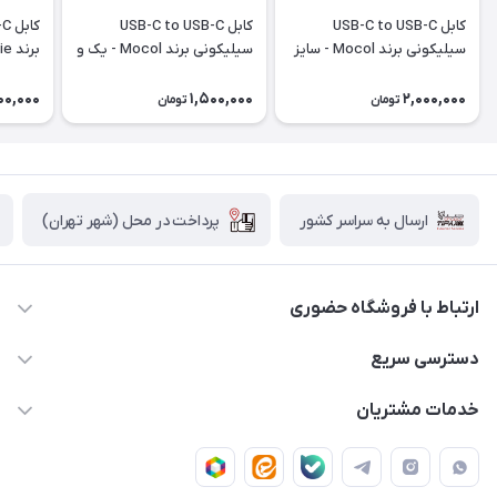
کابل USB-C to USB-C
کابل USB-C to USB-C
سیلیکونی برند Mocol - سایز
سیلیکونی برند Mocol - یک و
1.8 متر - 240W
نیم متری - ۶۰W
100W
00,000
1,500,000
2,000,000
تومان
تومان
پرداخت در محل (شهر تهران)
ارسال به سراسر کشور
ارتباط با فروشگاه حضوری
02188874370 - 02188874371
دسترسی سریع
info@mirdamadstore.com
صـفـحـه اصـلـی
خدمات مشتریان
تهران - خیابان ولیعصر(عج) - بلوار میرداماد - مجتمع کامپیوتر
حـسـاب کـاربـری
قـوانـیـن و مـقـررات
پایتخت - طبقه اول - واحد 172
دربـاره مـیـردامـاد اسـتـور
روش هـای پـرداخـت