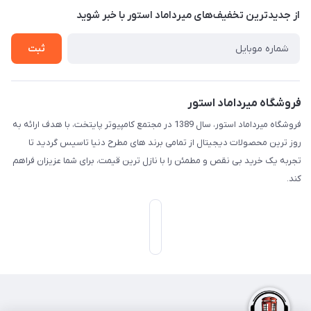
از جدید‌ترین تخفیف‌های میرداماد استور با‌ خبر شوید
تـیـکـت بـه پـشـتـیـبـانـی
ثبت
فروشگاه میرداماد استور
فروشگاه میرداماد استور، سال 1389 در مجتمع کامپیوتر پایتخت، با هدف ارائه به
روز ترین محصولات دیجیتال از تمامی برند های مطرح دنیا تاسیس گردید تا
تجربه یک خرید بی نقص و مطمئن را با نازل ترین قیمت، برای شما عزیزان فراهم
کند.