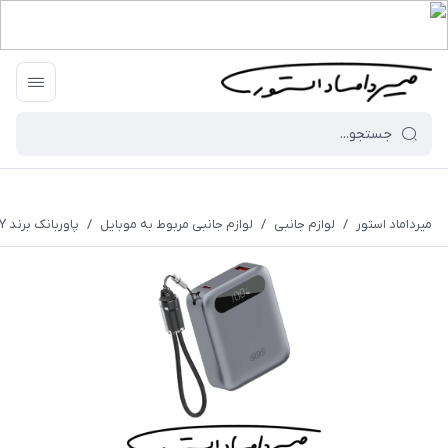
میرداماد استور
/
لوازم جانبی
/
لوازم جانبی مربوط به موبایل
/
پاوربانک برند QCY مدل PB10D - ظرفیت 10000 میلی آمپر - 22.5 وات