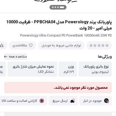
پاوربانک برند Powerology مدل PPBCHA04 - ظرفیت 10000
میلی آمپر - 20 وات
Powerology Ultra-Compact PD PowerBank 10000mAh 20W PD
لوازم جانبی مربوط به موبایل
علاقه‌مندی
ویژگی‌ها
مشاهده همه
نوع باتری پاوربانک
وزن
نحوه نمایش میزان شارژ باتری
جن
لیتیوم یونی
۱۷۹ گرم
نشانگر LED
پل
محصول مورد نظر موجود نمی‌باشد.
موجود در انبار
ارسال سریع
گارانتی اصالت و سلامت کالا