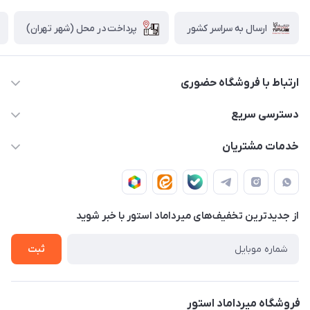
پرداخت در محل (شهر تهران)
ارسال به سراسر کشور
ارتباط با فروشگاه حضوری
02188874370 - 02188874371
دسترسی سریع
info@mirdamadstore.com
صـفـحـه اصـلـی
خدمات مشتریان
تهران - خیابان ولیعصر(عج) - بلوار میرداماد - مجتمع کامپیوتر
حـسـاب کـاربـری
قـوانـیـن و مـقـررات
پایتخت - طبقه اول - واحد 172
دربـاره مـیـردامـاد اسـتـور
روش هـای پـرداخـت
از جدید‌ترین تخفیف‌های میرداماد استور با‌ خبر شوید
تـیـکـت بـه پـشـتـیـبـانـی
ثبت
فروشگاه میرداماد استور