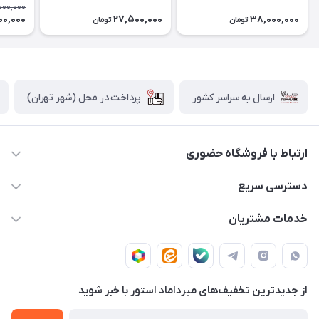
همراه شارژر) - با گارانتی ۱۸
همراه شارژر) - با گارانتی ۱۸
- با گارانتی 18 م
000,000
ماهه شرکتی
ماهه شرکتی
00,000
27,500,000
38,000,000
تومان
تومان
پرداخت در محل (شهر تهران)
ارسال به سراسر کشور
ارتباط با فروشگاه حضوری
02188874370 - 02188874371
دسترسی سریع
info@mirdamadstore.com
صـفـحـه اصـلـی
خدمات مشتریان
تهران - خیابان ولیعصر(عج) - بلوار میرداماد - مجتمع کامپیوتر
حـسـاب کـاربـری
قـوانـیـن و مـقـررات
پایتخت - طبقه اول - واحد 172
دربـاره مـیـردامـاد اسـتـور
روش هـای پـرداخـت
از جدید‌ترین تخفیف‌های میرداماد استور با‌ خبر شوید
تـیـکـت بـه پـشـتـیـبـانـی