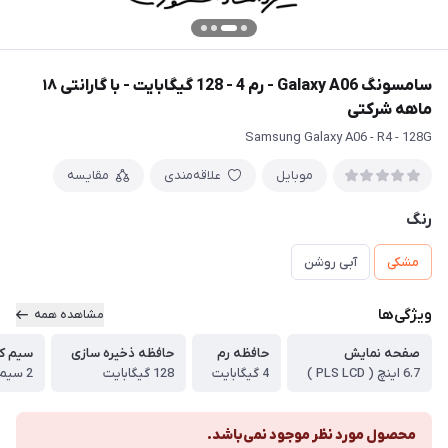
سامسونگ Galaxy A06 - رم 4 - 128 گیگابایت - با گارانتی ۱۸
ماهه شرکتی
Samsung Galaxy A06 - R4 - 128G
موبایل
علاقه‌مندی
مقایسه
رنگ
مشکی
آبی روشن
ویژگی‌ها
مشاهده همه
صفحه نمایش
حافظه رم
حافظه ذخیره سازی
سیم ک
6.7 اینچ ( PLS LCD )
4 گیگابایت
128 گیگابایت
2 سیم کارت فیزیکی
محصول مورد نظر موجود نمی‌باشد.