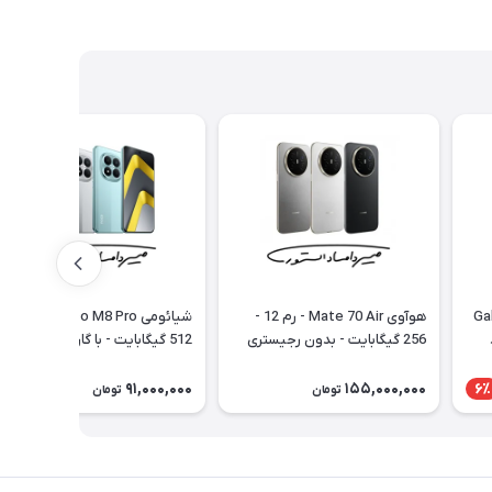
Gala
هوآوی Mate 70 Air - رم 12 -
شیائومی Poco M8 Pro - رم 12 
256 گیگابایت - بدون رجیستری
512 گیگابایت - با گارانتی 18 ماهه
شرکتی
91,000,000
155,000,000
6٪
تومان
تومان