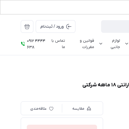
ورود / ثبت‌نام
لوازم
قوانین و
تماس با
0912 4444
جانبی
مقررات
ما
638
مقایسه
علاقه‌مندی