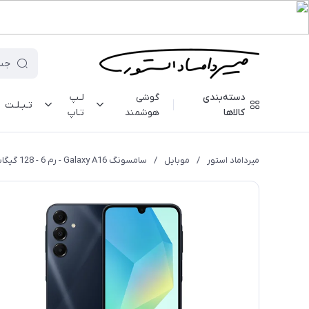
دسته‌بندی
گوشی
لـپ
تـبـلـت
کالاها
هوشمند
تـاپ
میرداماد استور
/
موبایل
/
سامسونگ Galaxy A16 - رم 6 - 128 گیگابایت - با گارانتی ۱۸ ماهه شرکتی