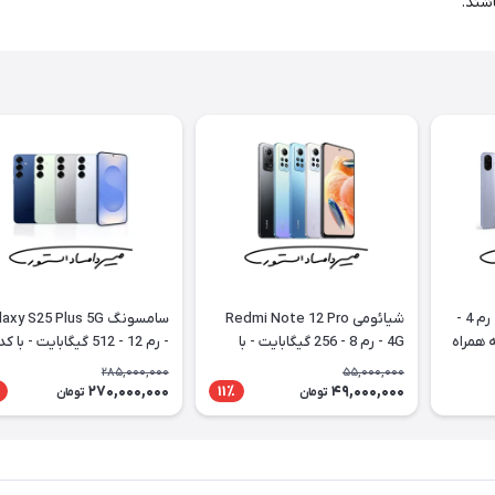
اشند.
سامسونگ Galaxy A07 - رم 4 -
شیائومی Redmi Note 12 Pro
سامسونگ xy S25 Plus 5G
ه همراه
4G - رم 8 - 256 گیگابایت - با
- رم 12 - 512 گیگابایت - با کد
گارانتی 18 ماهه شرکتی
رجیستری
285,000,000
55,000,000
270,000,000
49,000,000
11٪
تومان
تومان