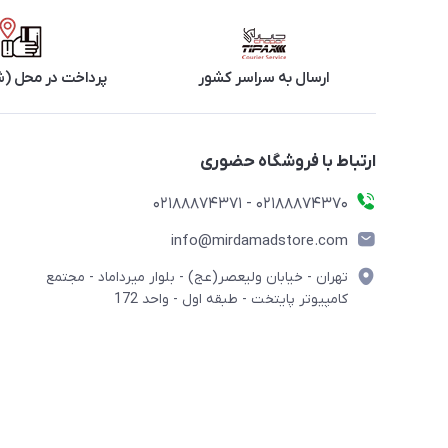
ارسال به سراسر کشور
پرداخت در محل (ش
ارتباط با فروشگاه حضوری
02188874370 - 02188874371
info@mirdamadstore.com
تهران - خیابان ولیعصر(عج) - بلوار میرداماد - مجتمع
کامپیوتر پایتخت - طبقه اول - واحد 172