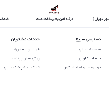
هر تهران)
درگاه امن به پرداخت ملت
ضمانت 
دسترسی سریع
خدمات مشتریان
صـفـحـه اصـلـی
قـوانـیـن و مـقـررات
حـسـاب کـاربـری
روش هـای پـرداخـت
دربـاره مـیـردامـاد اسـتـور
تـیـکـت بـه پـشـتـیـبـانـی