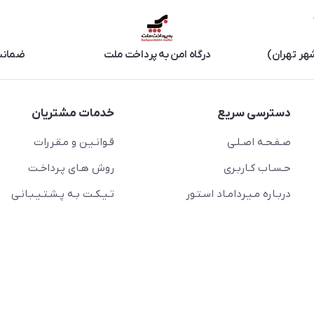
هر تهران)
درگاه امن به پرداخت ملت
ضمانت 
دسترسی سریع
خدمات مشتریان
صـفـحـه اصـلـی
قـوانـیـن و مـقـررات
حـسـاب کـاربـری
روش هـای پـرداخـت
دربـاره مـیـردامـاد اسـتـور
تـیـکـت بـه پـشـتـیـبـانـی