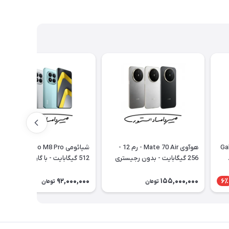
Gala
هوآوی Mate 70 Air - رم 12 -
شیائومی Poco M8 Pro - رم 12 
256 گیگابایت - بدون رجیستری
512 گیگابایت - با گارانتی 18 ماهه
شرکتی
92,000,000
155,000,000
6٪
تومان
تومان