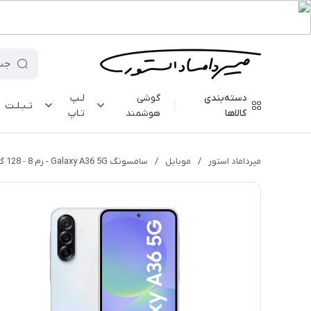
دسته‌بندی
گوشی
لـپ
تـبـلـت
کالاها
هوشمند
تـاپ
میرداماد استور
/
موبایل
/
سامسونگ Galaxy A36 5G - رم 8 - 128 گیگابایت - با گارانتی ۱۸ ماهه شرکتی