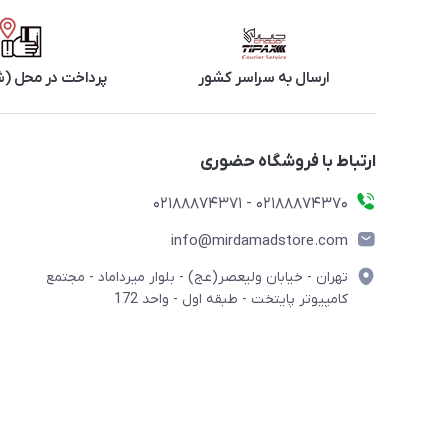
ارسال به سراسر کشور
پرداخت در محل (ش
ارتباط با فروشگاه حضوری
02188874370 - 02188874371
info@mirdamadstore.com
تهران - خیابان ولیعصر(عج) - بلوار میرداماد - مجتمع
کامپیوتر پایتخت - طبقه اول - واحد 172