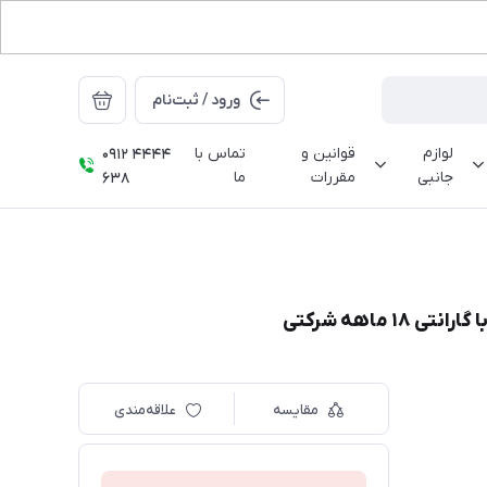
ورود / ثبت‌نام
لوازم
قوانین و
تماس با
0912 4444
جانبی
مقررات
ما
638
مقایسه
علاقه‌مندی