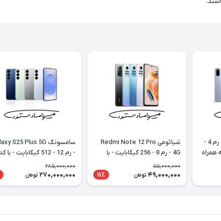
اشند.
سامسونگ Galaxy A07 - رم 4 -
شیائومی Redmi Note 12 Pro
سامسونگ xy S25 Plus 5G
ه همراه
4G - رم 8 - 256 گیگابایت - با
- رم 12 - 512 گیگابایت - با کد
گارانتی 18 ماهه شرکتی
رجیستری
285,000,000
55,000,000
270,000,000
49,000,000
11٪
تومان
تومان