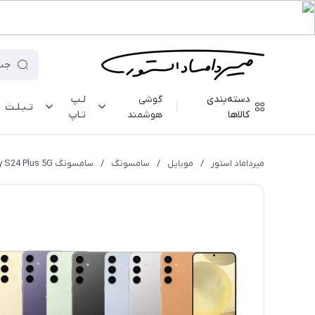
دسته‌بندی
گوشی
لـپ
تـبـلـت
کالاها
هوشمند
تـاپ
میرداماد استور
/
موبایل
/
سامسونگ
/
سامسونگ Galaxy S24 Plus 5G - رم 12 - 256 گیگابایت - با گارانتی ۱۸ ماهه شرکتی