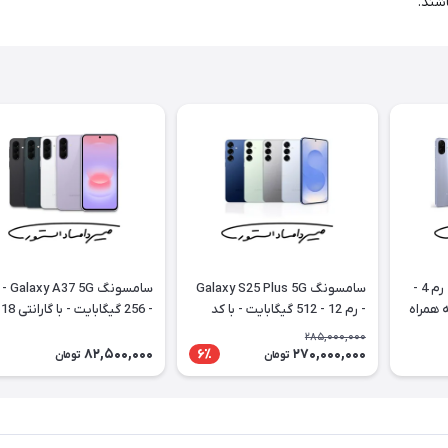
اشند.
سامسونگ Galaxy A07 - رم 4 -
سامسونگ Galaxy S25 Plus 5G
ه همراه
- رم 12 - 512 گیگابایت - با کد
- 256 گیگابایت - با گارانتی 18
رجیستری
ماهه شرکتی
285,000,000
82,500,000
270,000,000
6٪
تومان
تومان