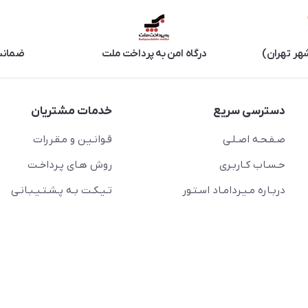
هر تهران)
درگاه امن به پرداخت ملت
ضمانت 
دسترسی سریع
خدمات مشتریان
صـفـحـه اصـلـی
قـوانـیـن و مـقـررات
حـسـاب کـاربـری
روش هـای پـرداخـت
دربـاره مـیـردامـاد اسـتـور
تـیـکـت بـه پـشـتـیـبـانـی