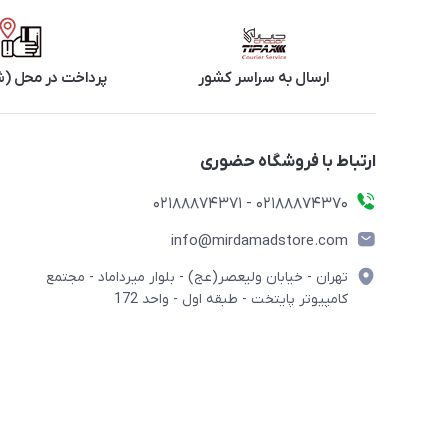
ارسال به سراسر کشور
پرداخت در محل (ش
ارتباط با فروشگاه حضوری
02188874370 - 02188874371
info@mirdamadstore.com
تهران - خیابان ولیعصر(عج) - بلوار میرداماد - مجتمع
کامپیوتر پایتخت - طبقه اول - واحد 172