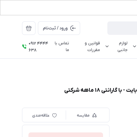
ورود / ثبت‌نام
لوازم
قوانین و
تماس با
0912 4444
جانبی
مقررات
ما
638
مقایسه
علاقه‌مندی