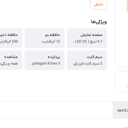
مشکی
ویژگی‌ها
صفحه نمایش
حافظه رم
حافظه ذخیر
6.7 اینچ ( Dynamic LTPO AMOLED 2X )
12 گیگابایت
256 گیگابایت
سیم کارت
پردازنده
مشاهده
2 سیم کارت فیزیکی
Qualcomm SM8650-AC Snapdragon 8 Gen 3 (بازار آمریکای شمالی و چین) ، Exynos 2400 (بازار جهانی)
همه ویژگی‌ه
گاه‌ها