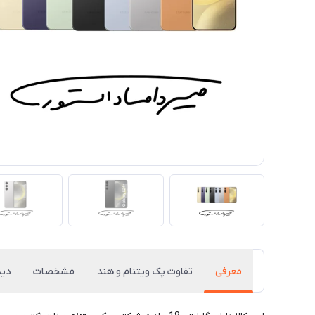
معرفی
تفاوت پک ویتنام و هند
مشخصات
دید