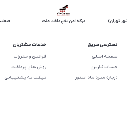
هر تهران)
درگاه امن به پرداخت ملت
ضمانت 
دسترسی سریع
خدمات مشتریان
صـفـحـه اصـلـی
قـوانـیـن و مـقـررات
حـسـاب کـاربـری
روش هـای پـرداخـت
دربـاره مـیـردامـاد اسـتـور
تـیـکـت بـه پـشـتـیـبـانـی