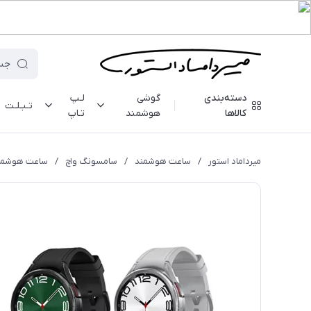
دسته‌بندی
گوشی
لـپ
تـبـلـت
کالاها
هوشمند
تـاپ
میرداماد استور
/
ساعت هوشمند
/
سامسونگ واچ
/
ساعت هوشمند سامسونگ