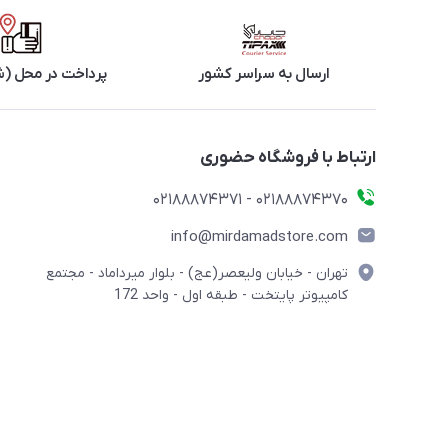
ارسال به سراسر کشور
پرداخت در محل (ش
ارتباط با فروشگاه حضوری
02188874370 - 02188874371
info@mirdamadstore.com
تهران - خیابان ولیعصر(عج) - بلوار میرداماد - مجتمع
کامپیوتر پایتخت - طبقه اول - واحد 172