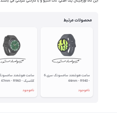
این کالا اورجینال پک اصلی، نات اکتیو و با گارانتی شرکتی می باشند.
محصولات مرتبط
ساعت هوشمند سامسونگ سری 6
- 44mm - R940
کلاسیک - 47mm - R960
ناموجود
ناموجود