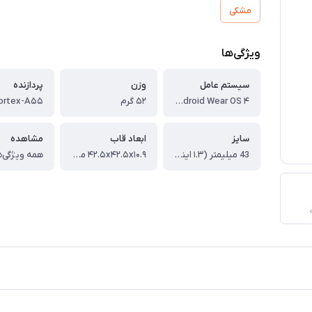
مشکی
ویژگی‌ها
سیستم عامل
وزن
پردازنده
Android Wear OS ۴
۵۲ گرم
سایز
ابعاد قاب
مشاهده
43 میلیمتر (۱.۳ اینچ)
۴۲.۵x۴۲.۵x۱۰.۹ میلی‌متر
همه ویژگی‌ه