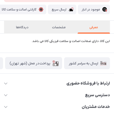
موجود در انبار
ارسال سریع
گارانتی اصالت و سلامت کالا
معرفی
مشخصات
دیدگاه‌ها
این کالا، دارای ضمانت اصالت و سلامت فیزیکی کالا می باشد.
پرداخت در محل (شهر تهران)
ارسال به سراسر کشور
ارتباط با فروشگاه حضوری
02188874370 - 02188874371
دسترسی سریع
info@mirdamadstore.com
صـفـحـه اصـلـی
خدمات مشتریان
تهران - خیابان ولیعصر(عج) - بلوار میرداماد - مجتمع کامپیوتر
حـسـاب کـاربـری