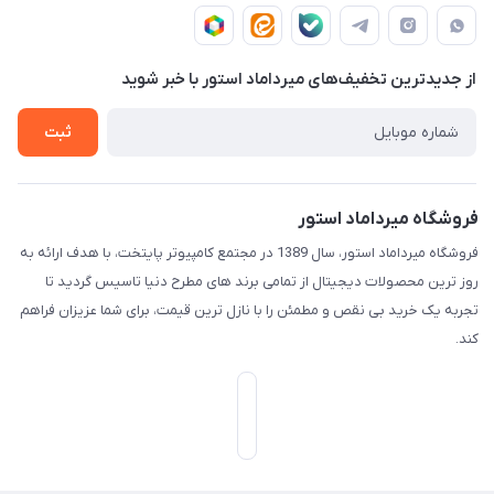
قـوانـیـن و مـقـررات
پایتخت - طبقه اول - واحد 172
دربـاره مـیـردامـاد اسـتـور
روش هـای پـرداخـت
از جدید‌ترین تخفیف‌های میرداماد استور با‌ خبر شوید
تـیـکـت بـه پـشـتـیـبـانـی
ثبت
فروشگاه میرداماد استور
فروشگاه میرداماد استور، سال 1389 در مجتمع کامپیوتر پایتخت، با هدف ارائه به
روز ترین محصولات دیجیتال از تمامی برند های مطرح دنیا تاسیس گردید تا
تجربه یک خرید بی نقص و مطمئن را با نازل ترین قیمت، برای شما عزیزان فراهم
کند.