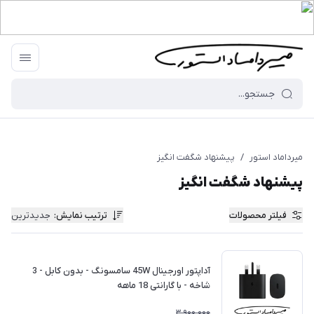
میرداماد استور
/
پیشنهاد شگفت انگیز
پیشنهاد شگفت انگیز
فیلتر محصولات
ترتیب نمایش
:
جدیدترین
آداپتور اورجینال 45W سامسونگ - بدون کابل - 3
شاخه - با گارانتی 18 ماهه
3,900,000