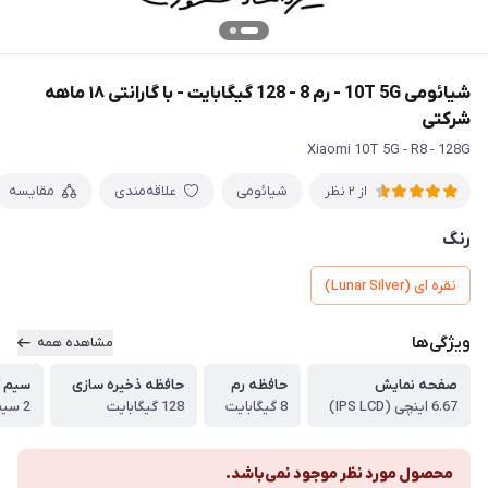
شیائومی 10T 5G - رم 8 - 128 گیگابایت - با گارانتی ۱۸ ماهه
شرکتی
Xiaomi 10T 5G - R8 - 128G
شیائومی
علاقه‌مندی
مقایسه
از 2 نظر
رنگ
نقره ای (Lunar Silver)
ویژگی‌ها
مشاهده همه
صفحه نمایش
حافظه رم
حافظه ذخیره سازی
سیم ک
6.67 اینچی (IPS LCD)
8 گیگابایت
128 گیگابایت
2 سیم کارت فیزیکی
محصول مورد نظر موجود نمی‌باشد.