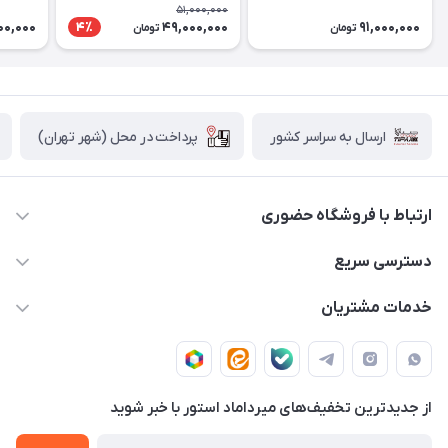
18 ماهه شرکتی
ماهه شرکتی
گارانتی ۱۸ ماهه شرکت
51,000,000
00,000
49,000,000
91,000,000
4٪
تومان
تومان
پرداخت در محل (شهر تهران)
ارسال به سراسر کشور
ارتباط با فروشگاه حضوری
02188874370 - 02188874371
دسترسی سریع
info@mirdamadstore.com
صـفـحـه اصـلـی
خدمات مشتریان
تهران - خیابان ولیعصر(عج) - بلوار میرداماد - مجتمع کامپیوتر
حـسـاب کـاربـری
قـوانـیـن و مـقـررات
پایتخت - طبقه اول - واحد 172
دربـاره مـیـردامـاد اسـتـور
روش هـای پـرداخـت
از جدید‌ترین تخفیف‌های میرداماد استور با‌ خبر شوید
تـیـکـت بـه پـشـتـیـبـانـی