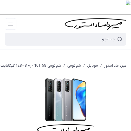
میرداماد استور
/
موبایل
/
شیائومی
/
شیائومی 10T 5G - رم 8 - 128 گیگابایت - با گارانتی ۱۸ ماهه شرکتی