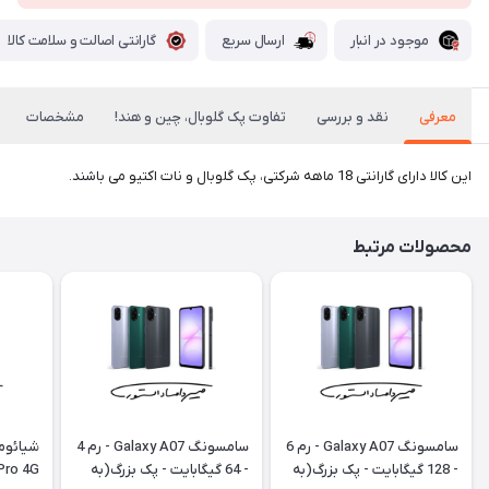
موجود در انبار
ارسال سریع
گارانتی اصالت و سلامت کالا
معرفی
نقد و بررسی
تفاوت پک گلوبال، چین و هند!
مشخصات
این کالا دارای گارانتی 18 ماهه شرکتی، پک گلوبال و نات اکتیو می باشند.
محصولات مرتبط
سامسونگ Galaxy A07 - رم 6
سامسونگ Galaxy A07 - رم 4
- 128 گیگابایت - پک بزرگ(به
- 64 گیگابایت - پک بزرگ(به