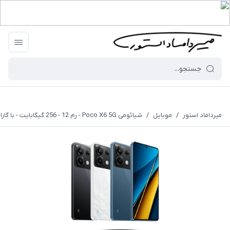
میرداماد استور
/
موبایل
/
شیائومی Poco X6 5G - رم 12 - 256 گیگابایت - با گارانتی ۱۸ ماهه شرکتی