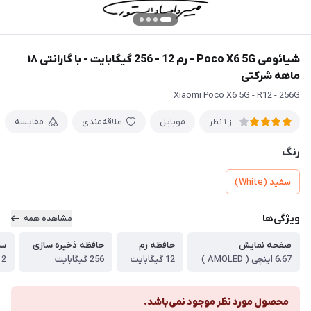
شیائومی Poco X6 5G - رم 12 - 256 گیگابایت - با گارانتی ۱۸
ماهه شرکتی
Xiaomi Poco X6 5G - R12 - 256G
موبایل
علاقه‌مندی
مقایسه
از 1 نظر
رنگ
سفید (White)
ویژگی‌ها
مشاهده همه
صفحه نمایش
حافظه رم
حافظه ذخیره سازی
سی
6.67 اینچی ( AMOLED )
12 گیگابایت
256 گیگابایت
2 سیم کارت فیزیکی
محصول مورد نظر موجود نمی‌باشد.