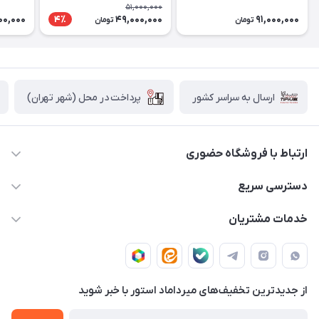
18 ماهه شرکتی
ماهه شرکتی
گارانتی ۱۸ ماهه شرکت
51,000,000
00,000
49,000,000
91,000,000
4٪
تومان
تومان
پرداخت در محل (شهر تهران)
ارسال به سراسر کشور
ارتباط با فروشگاه حضوری
02188874370 - 02188874371
دسترسی سریع
info@mirdamadstore.com
صـفـحـه اصـلـی
خدمات مشتریان
تهران - خیابان ولیعصر(عج) - بلوار میرداماد - مجتمع کامپیوتر
حـسـاب کـاربـری
قـوانـیـن و مـقـررات
پایتخت - طبقه اول - واحد 172
دربـاره مـیـردامـاد اسـتـور
روش هـای پـرداخـت
از جدید‌ترین تخفیف‌های میرداماد استور با‌ خبر شوید
تـیـکـت بـه پـشـتـیـبـانـی