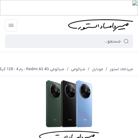
میرداماد استور
/
موبایل
/
شیائومی
/
شیائومی Redmi A3 4G - رم 4 - 128 گیگابایت - با گارانتی ۱۸ ماهه شرکتی