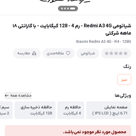
شیائومی Redmi A3 4G - رم 4 - 128 گیگابایت - با گارانتی ۱۸
ماهه شرکتی
Xiaomi Redmi A3 4G - R4 - 128G
شیائومی
علاقه‌مندی
مقایسه
رنگ
سبز
ویژگی‌ها
مشاهده همه
صفحه نمایش
حافظه رم
حافظه ذخیره سازی
سیم ک
6.71 اینچ ( IPS LCD )
4 گیگابایت
128 گیگابایت
2 سیم کارت فیزیکی
محصول مورد نظر موجود نمی‌باشد.