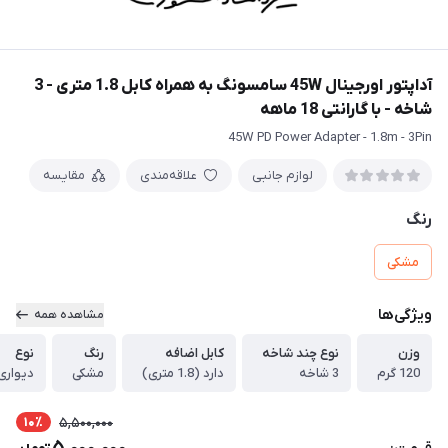
آداپتور اورجینال 45W سامسونگ به همراه کابل 1.8 متری - 3
شاخه - با گارانتی 18 ماهه
45W PD Power Adapter - 1.8m - 3Pin
لوازم جانبی
علاقه‌مندی
مقایسه
رنگ
مشکی
ویژگی‌ها
مشاهده همه
وزن
نوع چند شاخه
کابل اضافه
رنگ
نوع
120 گرم
3 شاخه
دارد (1.8 متری)
مشکی
دیواری
10٪
5,500,000