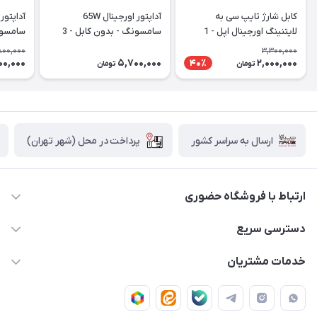
کابل شارژ تایپ سی به
آداپتور اورجینال 65W
لایتنینگ اورجینال اپل - 1
سامسونگ - بدون کابل - 3
متری (تو جعبه ای)
شاخه
شاخه - با گ
,800,000
3,300,000
00,000
5,700,000
2,000,000
40٪
تومان
تومان
پرداخت در محل (شهر تهران)
ارسال به سراسر کشور
ارتباط با فروشگاه حضوری
02188874370 - 02188874371
دسترسی سریع
info@mirdamadstore.com
صـفـحـه اصـلـی
خدمات مشتریان
تهران - خیابان ولیعصر(عج) - بلوار میرداماد - مجتمع کامپیوتر
حـسـاب کـاربـری
قـوانـیـن و مـقـررات
پایتخت - طبقه اول - واحد 172
دربـاره مـیـردامـاد اسـتـور
روش هـای پـرداخـت