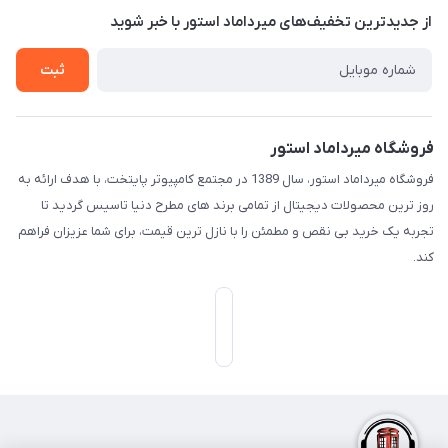
از جدید‌ترین تخفیف‌های میرداماد استور با‌ خبر شوید
تـیـکـت بـه پـشـتـیـبـانـی
ثبت
فروشگاه میرداماد استور
فروشگاه میرداماد استور، سال 1389 در مجتمع کامپیوتر پایتخت، با هدف ارائه به
روز ترین محصولات دیجیتال از تمامی برند های مطرح دنیا تاسیس گردید تا
تجربه یک خرید بی نقص و مطمئن را با نازل ترین قیمت، برای شما عزیزان فراهم
کند.