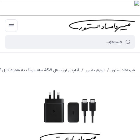
میرداماد استور
/
لوازم جانبی
/
آداپتور اورجینال 45W سامسونگ به همراه کابل 1.8 متری - 3 شاخه - با گارانتی 18 ماهه