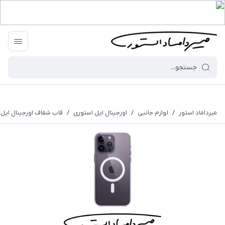
میرداماد استور
/
لوازم جانبی
/
اورجینال اپل استوری
/
قاب شفاف اورجینال اپل - 14 پرومکس - مدل ar Case