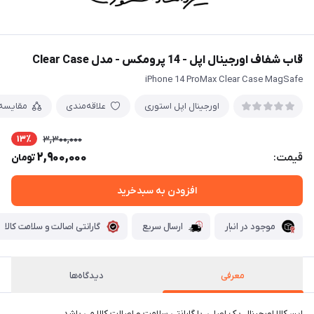
قاب شفاف اورجینال اپل - 14 پرومکس - مدل Clear Case
iPhone 14 ProMax Clear Case MagSafe
اورجینال اپل استوری
علاقه‌مندی
مقایسه
13٪
3,300,000
2,900,000
قیمت:
تومان
افزودن به سبدخرید
موجود در انبار
ارسال سریع
گارانتی اصالت و سلامت کالا
معرفی
دیدگاه‌ها
این کالا اورجینال پک اصلی، با گارانتی سلامت و اصالت کالا می باشد.