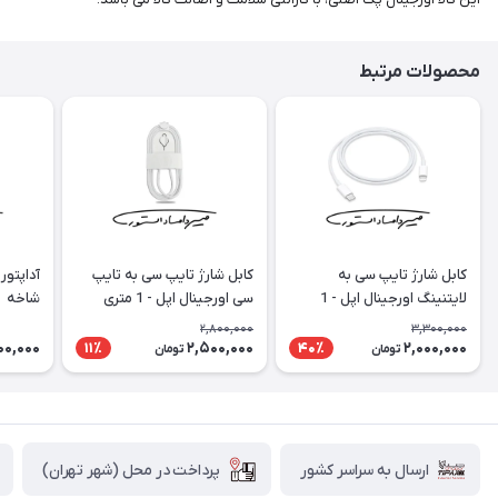
محصولات مرتبط
کابل شارژ تایپ سی به
کابل شارژ تایپ سی به تایپ
لایتنینگ اورجینال اپل - 1
سی اورجینال اپل - 1 متری
شاخه
متری (تو جعبه ای)
(کنفی) - تو جعبه ای
2,800,000
3,300,000
00,000
2,500,000
2,000,000
11٪
40٪
تومان
تومان
پرداخت در محل (شهر تهران)
ارسال به سراسر کشور