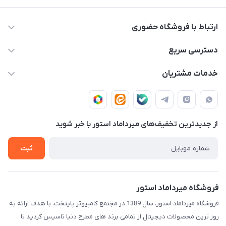
ارتباط با فروشگاه حضوری
02188874370 - 02188874371
دسترسی سریع
info@mirdamadstore.com
صـفـحـه اصـلـی
خدمات مشتریان
تهران - خیابان ولیعصر(عج) - بلوار میرداماد - مجتمع کامپیوتر
حـسـاب کـاربـری
قـوانـیـن و مـقـررات
پایتخت - طبقه اول - واحد 172
دربـاره مـیـردامـاد اسـتـور
روش هـای پـرداخـت
از جدید‌ترین تخفیف‌های میرداماد استور با‌ خبر شوید
تـیـکـت بـه پـشـتـیـبـانـی
ثبت
فروشگاه میرداماد استور
فروشگاه میرداماد استور، سال 1389 در مجتمع کامپیوتر پایتخت، با هدف ارائه به
روز ترین محصولات دیجیتال از تمامی برند های مطرح دنیا تاسیس گردید تا