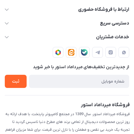
ارتباط با فروشگاه حضوری
02188874370 - 02188874371
دسترسی سریع
info@mirdamadstore.com
صـفـحـه اصـلـی
خدمات مشتریان
تهران - خیابان ولیعصر(عج) - بلوار میرداماد - مجتمع کامپیوتر
حـسـاب کـاربـری
قـوانـیـن و مـقـررات
پایتخت - طبقه اول - واحد 172
دربـاره مـیـردامـاد اسـتـور
روش هـای پـرداخـت
از جدید‌ترین تخفیف‌های میرداماد استور با‌ خبر شوید
تـیـکـت بـه پـشـتـیـبـانـی
ثبت
فروشگاه میرداماد استور
فروشگاه میرداماد استور، سال 1389 در مجتمع کامپیوتر پایتخت، با هدف ارائه به
روز ترین محصولات دیجیتال از تمامی برند های مطرح دنیا تاسیس گردید تا
تجربه یک خرید بی نقص و مطمئن را با نازل ترین قیمت، برای شما عزیزان فراهم