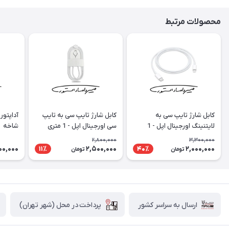
محصولات مرتبط
کابل شارژ تایپ سی به
کابل شارژ تایپ سی به تایپ
لایتنینگ اورجینال اپل - 1
سی اورجینال اپل - 1 متری
شاخه
متری (تو جعبه ای)
(کنفی) - تو جعبه ای
2,800,000
3,300,000
00,000
2,500,000
2,000,000
11٪
40٪
تومان
تومان
پرداخت در محل (شهر تهران)
ارسال به سراسر کشور