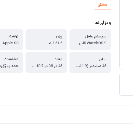
مشکی
ویژگی‌ها
سیستم عامل
وزن
تراشه
WatchOS 9 قابل ارتقاء به نسخه WatchOS 10
51.5 گرم
Apple S8
سایز
ابعاد
مشاهده
45 میلیمتر (1.9 اینچ)
45 در 38 در 10.7 میلی‌متر
همه ویژگی‌ه