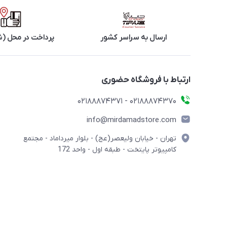
ارسال به سراسر کشور
پرداخت در محل (ش
ارتباط با فروشگاه حضوری
02188874370 - 02188874371
info@mirdamadstore.com
تهران - خیابان ولیعصر(عج) - بلوار میرداماد - مجتمع
کامپیوتر پایتخت - طبقه اول - واحد 172