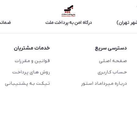
هر تهران)
درگاه امن به پرداخت ملت
ضمانت 
دسترسی سریع
خدمات مشتریان
صـفـحـه اصـلـی
قـوانـیـن و مـقـررات
حـسـاب کـاربـری
روش هـای پـرداخـت
دربـاره مـیـردامـاد اسـتـور
تـیـکـت بـه پـشـتـیـبـانـی