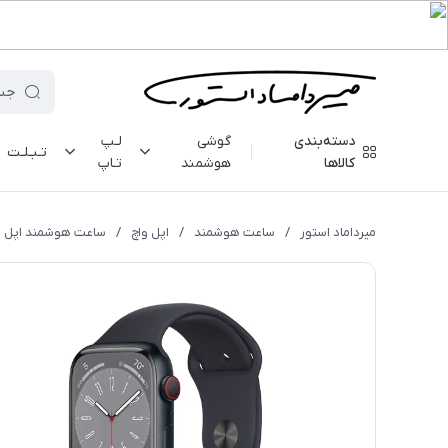
دسته‌بندی
گوشی
لـپ
تـبـلـت
کالاها
هوشمند
تـاپ
میرداماد استور
/
ساعت هوشمند
/
اپل واچ
/
ساعت هوشمند اپل سری 8 -