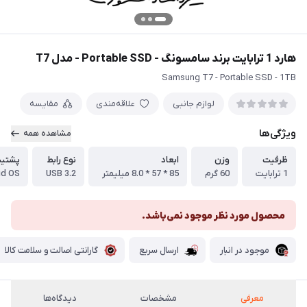
هارد 1 ترابایت برند سامسونگ - Portable SSD - مدل T7
Samsung T7 - Portable SSD - 1TB
لوازم جانبی
علاقه‌مندی
مقایسه
ویژگی‌ها
مشاهده همه
ظرفیت
وزن
ابعاد
نوع رابط
پشتیبا
1 ترابایت
60 گرم
85 * 57 * 8.0 میلیمتر
USB 3.2
id OS
محصول مورد نظر موجود نمی‌باشد.
موجود در انبار
ارسال سریع
گارانتی اصالت و سلامت کالا
معرفی
مشخصات
دیدگاه‌ها