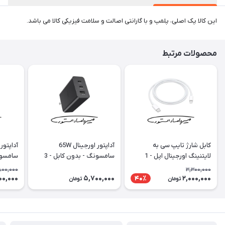
این کالا پک اصلی، پلمپ و با گارانتی اصالت و سلامت فیزیکی کالا می باشد.
محصولات مرتبط
کابل شارژ تایپ سی به
آداپتور اورجینال 65W
لایتنینگ اورجینال اپل - 1
سامسونگ - بدون کابل - 3
متری (تو جعبه ای)
شاخه
شاخه - با گ
,800,000
3,300,000
00,000
5,700,000
2,000,000
40٪
تومان
تومان