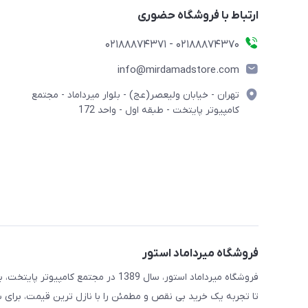
ارتباط با فروشگاه حضوری
02188874370 - 02188874371
info@mirdamadstore.com
تهران - خیابان ولیعصر(عج) - بلوار میرداماد - مجتمع
کامپیوتر پایتخت - طبقه اول - واحد 172
فروشگاه میرداماد استور
فروشگاه میرداماد استور، سال 1389 در 
تا تجربه یک خرید بی نقص و مطمئن را با نازل ترین قیمت، برای ش