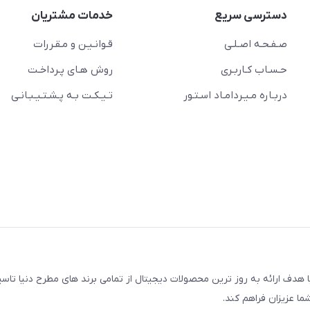
دسترسی سریع
خدمات مشتریان
صـفـحـه اصـلـی
قـوانـیـن و مـقـررات
حـسـاب کـاربـری
روش هـای پـرداخـت
دربـاره مـیـردامـاد اسـتـور
تـیـکـت بـه پـشـتـیـبـانـی
مجتمع کامپیوتر پایتخت، با هدف ارائه به روز ترین محصولات دیجیتال از تمامی برند های مطرح دنیا
ما عزیزان فراهم کند.