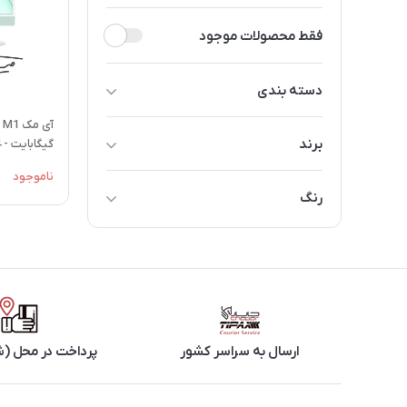
فقط محصولات موجود
دسته بندی
سری M1
برند
گیگابایت - 24 اینچ - سبز - MGPJ3
ناموجود
اپل
رنگ
آبی
ارسال به سراسر کشور
پرداخت در محل (ش