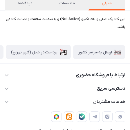
معرفی
مشخصات
دیدگاه‌ها
این کالا پک اصلی و نات اکتیو (Not Active) و با ضمانت سلامت و اصالت کالا می
باشد.
پرداخت در محل (شهر تهران)
ارسال به سراسر کشور
ارتباط با فروشگاه حضوری
02188874370 - 02188874371
دسترسی سریع
info@mirdamadstore.com
صـفـحـه اصـلـی
خدمات مشتریان
تهران - خیابان ولیعصر(عج) - بلوار میرداماد - مجتمع کامپیوتر
حـسـاب کـاربـری
قـوانـیـن و مـقـررات
پایتخت - طبقه اول - واحد 172
دربـاره مـیـردامـاد اسـتـور
روش هـای پـرداخـت