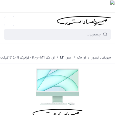
میرداماد استور
/
آی مک
/
سری M1
/
آی مک M1 - رم 8 - گرافیک 8 - 512 گیگابایت - 24 اینچ - سبز - MGPJ3