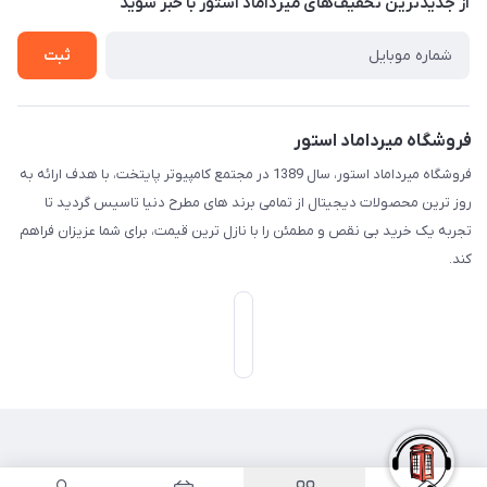
از جدید‌ترین تخفیف‌های میرداماد استور با‌ خبر شوید
تـیـکـت بـه پـشـتـیـبـانـی
ثبت
فروشگاه میرداماد استور
فروشگاه میرداماد استور، سال 1389 در مجتمع کامپیوتر پایتخت، با هدف ارائه به
روز ترین محصولات دیجیتال از تمامی برند های مطرح دنیا تاسیس گردید تا
تجربه یک خرید بی نقص و مطمئن را با نازل ترین قیمت، برای شما عزیزان فراهم
کند.