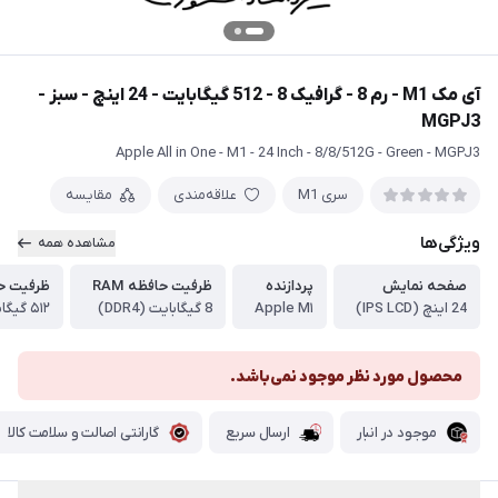
آی مک M1 - رم 8 - گرافیک 8 - 512 گیگابایت - 24 اینچ - سبز -
MGPJ3
Apple All in One - M1 - 24 Inch - 8/8/512G - Green - MGPJ3
سری M1
علاقه‌مندی
مقایسه
ویژگی‌ها
مشاهده همه
صفحه نمایش
پردازنده
ظرفیت حافظه RAM
ظرفیت ح
24 اینچ (IPS LCD)
Apple M۱
8 گیگابایت (DDR4)
۵۱۲ گیگابایت
محصول مورد نظر موجود نمی‌باشد.
موجود در انبار
ارسال سریع
گارانتی اصالت و سلامت کالا