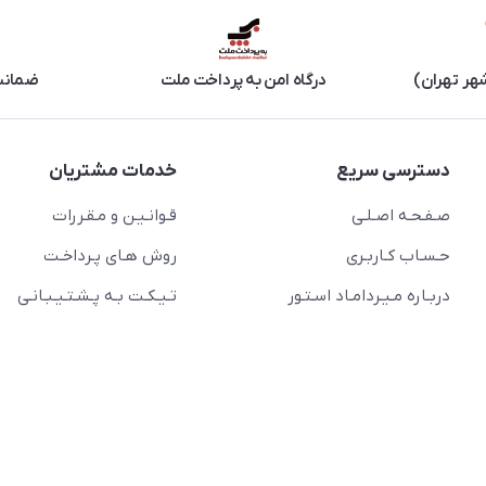
هر تهران)
درگاه امن به پرداخت ملت
ضمانت 
دسترسی سریع
خدمات مشتریان
صـفـحـه اصـلـی
قـوانـیـن و مـقـررات
حـسـاب کـاربـری
روش هـای پـرداخـت
دربـاره مـیـردامـاد اسـتـور
تـیـکـت بـه پـشـتـیـبـانـی