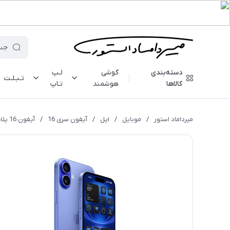
دسته‌بندی
گوشی
لـپ
تـبـلـت
کالاها
هوشمند
تـاپ
میرداماد استور
/
موبایل
/
اپل
/
آیفون سری 16
/
آیفون 16 پلاس - 128 گیگابایت - CH/A - نات اکتیو