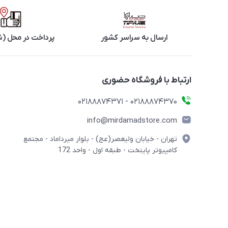
ارسال به سراسر کشور
پرداخت در محل (ش
ارتباط با فروشگاه حضوری
02188874370 - 02188874371
info@mirdamadstore.com
تهران - خیابان ولیعصر(عج) - بلوار میرداماد - مجتمع
کامپیوتر پایتخت - طبقه اول - واحد 172