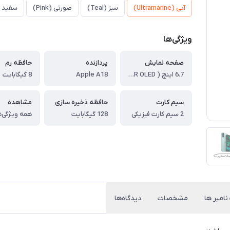
آبی (Ultramarine)
سبز (Teal)
صورتی (Pink)
سفید (White
ویژگی‌ها
صفحه نمایش
پردازنده
حافظه رم
6.7 اینچ ( Super Retina XDR OLED )
Apple A18
8 گیگابایت
سیم کارت
حافظه ذخیره سازی
مشاهده
2 سیم کارت فیزیکی
128 گیگابایت
همه ویژگی‌ه
نامبر ها
مشخصات
دیدگاه‌ها