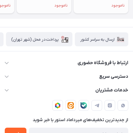
میدنایت - MXCV3
خاکستری - MRYM3 - CH/A
- MRW33
ناموجود
ناموجود
ناموجو
پرداخت در محل (شهر تهران)
ارسال به سراسر کشور
ارتباط با فروشگاه حضوری
02188874370 - 02188874371
دسترسی سریع
info@mirdamadstore.com
صـفـحـه اصـلـی
خدمات مشتریان
تهران - خیابان ولیعصر(عج) - بلوار میرداماد - مجتمع کامپیوتر
حـسـاب کـاربـری
قـوانـیـن و مـقـررات
پایتخت - طبقه اول - واحد 172
دربـاره مـیـردامـاد اسـتـور
روش هـای پـرداخـت
از جدید‌ترین تخفیف‌های میرداماد استور با‌ خبر شوید
تـیـکـت بـه پـشـتـیـبـانـی