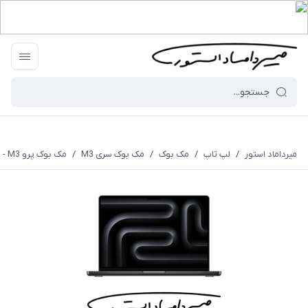
میرداماد استور
/
لپ تاپ
/
مک بوک
/
مک بوک سری M3
/
مک بوک پرو M3 - رم 8 - 1 ترابایت - 14.2 اینچ - خاکستری - MTL83 - LL/A