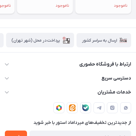
میدنایت - MXCV3
خاکستری - MRYM3 - CH/A
- MRW33
ناموجود
ناموجود
ناموجو
پرداخت در محل (شهر تهران)
ارسال به سراسر کشور
ارتباط با فروشگاه حضوری
02188874370 - 02188874371
دسترسی سریع
info@mirdamadstore.com
صـفـحـه اصـلـی
خدمات مشتریان
تهران - خیابان ولیعصر(عج) - بلوار میرداماد - مجتمع کامپیوتر
حـسـاب کـاربـری
قـوانـیـن و مـقـررات
پایتخت - طبقه اول - واحد 172
دربـاره مـیـردامـاد اسـتـور
روش هـای پـرداخـت
از جدید‌ترین تخفیف‌های میرداماد استور با‌ خبر شوید
تـیـکـت بـه پـشـتـیـبـانـی