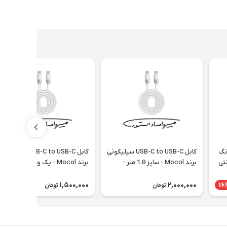
 سامسونگ
کابل USB-C to USB-C سیلیکونی
کابل USB-C to USB-C سیلیکون
ارانتی
برند Mocol - سایز 1.8 متر -
برند Mocol - یک و نیم متری -
۶۰W
240W
1,500,000
2,000,000
16
تومان
تومان