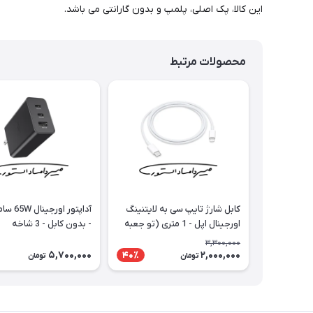
این کالا، پک اصلی، پلمپ و بدون گارانتی می باشد.
محصولات مرتبط
کابل شارژ تایپ سی به لایتنینگ
آداپتور او
اورجینال اپل - 1 متری (تو جعبه
- بدون کابل - 3 شاخه
ای)
3,300,000
5,700,000
2,000,000
40٪
تومان
تومان