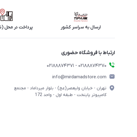
ارسال به سراسر کشور
پرداخت در محل (ش
ارتباط با فروشگاه حضوری
02188874370 - 02188874371
info@mirdamadstore.com
تهران - خیابان ولیعصر(عج) - بلوار میرداماد - مجتمع
کامپیوتر پایتخت - طبقه اول - واحد 172