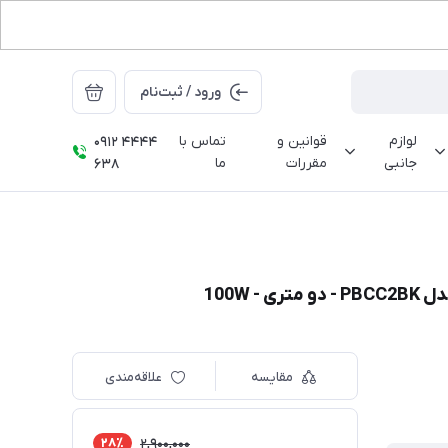
ورود / ثبت‌نام
لوازم
قوانین و
تماس با
0912 4444
جانبی
مقررات
ما
638
مقایسه
علاقه‌مندی
28٪
2,900,000