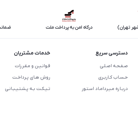
هر تهران)
درگاه امن به پرداخت ملت
ضمانت 
دسترسی سریع
خدمات مشتریان
صـفـحـه اصـلـی
قـوانـیـن و مـقـررات
حـسـاب کـاربـری
روش هـای پـرداخـت
دربـاره مـیـردامـاد اسـتـور
تـیـکـت بـه پـشـتـیـبـانـی