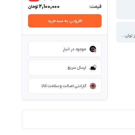
2,100,000
قیمت:
تومان
افزودن به سبدخرید
- پشتیبانی از توان تا 100 وات ، - سازگار با شارژ سریع ، - شارژ 0 تا 60 درصد در 30 دقیقه ، - دارای کابل مستحکم با دارای روکش کنفی
موجود در انبار
ارسال سریع
گارانتی اصالت و سلامت کالا