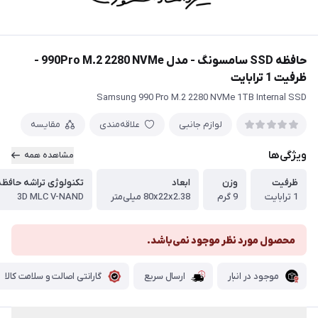
حافظه SSD سامسونگ - مدل 990Pro M.2 2280 NVMe -
ظرفیت 1 ترابایت
Samsung 990 Pro M.2 2280 NVMe 1TB Internal SSD
لوازم جانبی
علاقه‌مندی
مقایسه
ویژگی‌ها
مشاهده همه
ظرفیت
وزن
ابعاد
تکنولوژی تراشه حافظه
1 ترابایت
9 گرم
80x22x2.38 میلی‌متر
3D MLC V-NAND
محصول مورد نظر موجود نمی‌باشد.
موجود در انبار
ارسال سریع
گارانتی اصالت و سلامت کالا