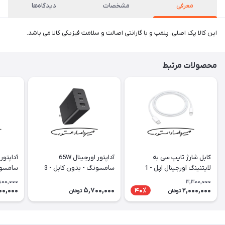
معرفی
مشخصات
دیدگاه‌ها
این کالا پک اصلی، پلمپ و با گارانتی اصالت و سلامت فیزیکی کالا می باشد.
محصولات مرتبط
کابل شارژ تایپ سی به
آداپتور اورجینال 65W
لایتنینگ اورجینال اپل - 1
سامسونگ - بدون کابل - 3
متری (تو جعبه ای)
شاخه
شاخه - با گ
,800,000
3,300,000
00,000
5,700,000
2,000,000
40٪
تومان
تومان