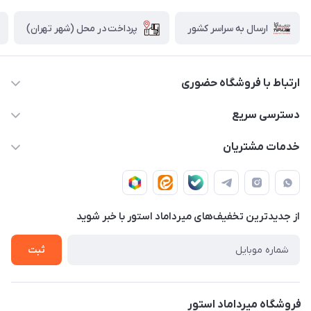
پرداخت در محل (شهر تهران)
ارسال به سراسر کشور
ارتباط با فروشگاه حضوری
02188874370 - 02188874371
دسترسی سریع
info@mirdamadstore.com
صـفـحـه اصـلـی
خدمات مشتریان
تهران - خیابان ولیعصر(عج) - بلوار میرداماد - مجتمع کامپیوتر
حـسـاب کـاربـری
قـوانـیـن و مـقـررات
پایتخت - طبقه اول - واحد 172
دربـاره مـیـردامـاد اسـتـور
روش هـای پـرداخـت
از جدید‌ترین تخفیف‌های میرداماد استور با‌ خبر شوید
تـیـکـت بـه پـشـتـیـبـانـی
ثبت
فروشگاه میرداماد استور