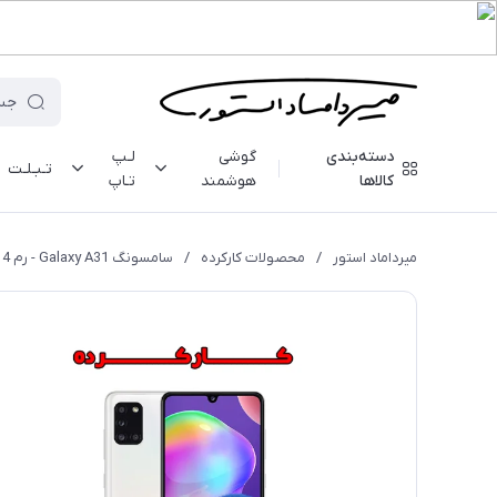
دسته‌بندی
گوشی
لـپ
تـبـلـت
کالاها
هوشمند
تـاپ
میرداماد استور
/
محصولات کارکرده
/
سامسونگ Galaxy A31 - رم 4 - 128 گیگابایت - کارکرده