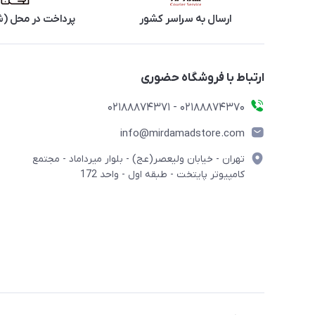
ارسال به سراسر کشور
پرداخت در محل (ش
ارتباط با فروشگاه حضوری
02188874370 - 02188874371
info@mirdamadstore.com
تهران - خیابان ولیعصر(عج) - بلوار میرداماد - مجتمع
کامپیوتر پایتخت - طبقه اول - واحد 172