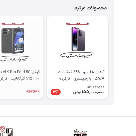
محصولات مرتبط
آیفون 14 پرو - 256 گیگابایت -
ZA/A - با رجیستری - کارکرده
1۶ - 512 گیگابایت - کارکرده
159,000,000
ناموجود
155,000,000
3٪
تومان