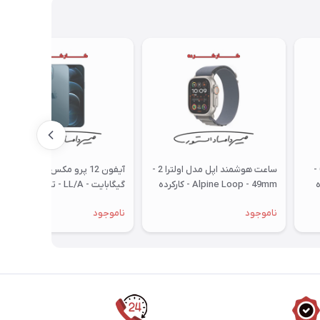
سامسونگ Galaxy S24 Ultra -
ساعت هوشمند اپل مدل اولترا 2 -
آیفون 12 پرو مکس - 256
Alpine Loop - 49mm - کارکرده
گیگابایت - LL/A - تک سیم -
کارکرده
ناموجود
ناموجود