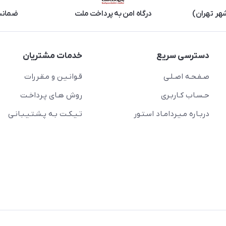
هر تهران)
درگاه امن به پرداخت ملت
ضمانت 
دسترسی سریع
خدمات مشتریان
صـفـحـه اصـلـی
قـوانـیـن و مـقـررات
حـسـاب کـاربـری
روش هـای پـرداخـت
دربـاره مـیـردامـاد اسـتـور
تـیـکـت بـه پـشـتـیـبـانـی