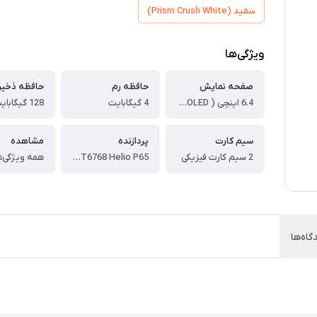
سفید (Prism Crush White)
ویژگی‌ها
صفحه نمایش
حافظه رم
حافظه ذخیر
6.4 اینچی ( Super AMOLED )
4 گیگابایت
128 گیگابایت
سیم کارت
پردازنده
مشاهده
2 سیم کارت فیزیکی
MediaTek MT6768 Helio P65
همه ویژگی‌ه
گاه‌ها