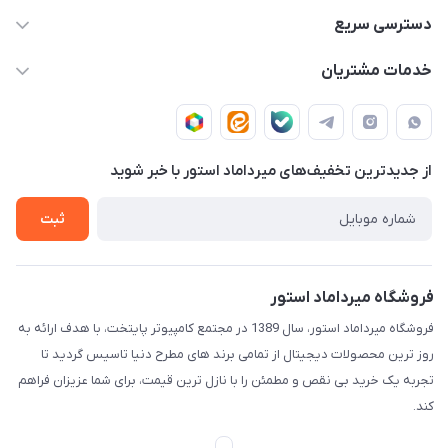
02188874370 - 02188874371
دسترسی سریع
info@mirdamadstore.com
صـفـحـه اصـلـی
خدمات مشتریان
تهران - خیابان ولیعصر(عج) - بلوار میرداماد - مجتمع کامپیوتر
حـسـاب کـاربـری
قـوانـیـن و مـقـررات
پایتخت - طبقه اول - واحد 172
دربـاره مـیـردامـاد اسـتـور
روش هـای پـرداخـت
از جدید‌ترین تخفیف‌های میرداماد استور با‌ خبر شوید
تـیـکـت بـه پـشـتـیـبـانـی
ثبت
فروشگاه میرداماد استور
فروشگاه میرداماد استور، سال 1389 در مجتمع کامپیوتر پایتخت، با هدف ارائه به
روز ترین محصولات دیجیتال از تمامی برند های مطرح دنیا تاسیس گردید تا
تجربه یک خرید بی نقص و مطمئن را با نازل ترین قیمت، برای شما عزیزان فراهم
کند.