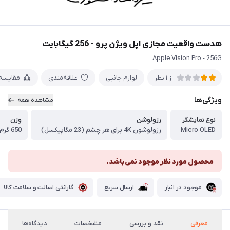
هدست واقعیت مجازی اپل ویژن پرو - 256 گیگابایت
Apple Vision Pro - 256G
لوازم جانبی
علاقه‌مندی
مقایسه
از 1 نظر
ویژگی‌ها
مشاهده همه
نوع نمایشگر
رزولوشن
وزن
Micro OLED
رزولوشون 4K برای هر چشم (23 مگاپیکسل)
650 گرم
محصول مورد نظر موجود نمی‌باشد.
موجود در انبار
ارسال سریع
گارانتی اصالت و سلامت کالا
معرفی
نقد و بررسی
مشخصات
دیدگاه‌ها