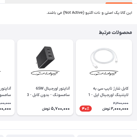
این کالا پک اصلی و نات اکتیو (Not Active) می باشند.
محصولات مرتبط
کابل شارژ تایپ سی به
آداپتور اورجینال 65W
لایتنینگ اورجینال اپل - 1
سامسونگ - بدون کابل - 3
متری (تو جعبه ای)
شاخه
شاخه - با گ
,800,000
3,300,000
00,000
5,700,000
2,000,000
40٪
تومان
تومان