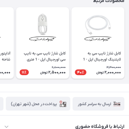
محصولات مرتبط
کابل شارژ تایپ سی به
کابل شارژ تایپ سی به تایپ
لایتنینگ اورجینال اپل - 1
سی اورجینال اپل - 1 متری
شاخه
متری (تو جعبه ای)
(کنفی) - تو جعبه ای
2,800,000
3,300,000
00,000
2,500,000
2,000,000
11٪
40٪
تومان
تومان
پرداخت در محل (شهر تهران)
ارسال به سراسر کشور
ارتباط با فروشگاه حضوری