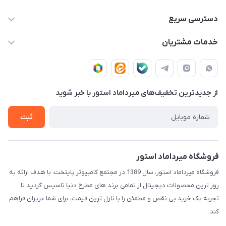
02188874370 - 02188874371
دسترسی سریع
info@mirdamadstore.com
صـفـحـه اصـلـی
خدمات مشتریان
تهران - خیابان ولیعصر(عج) - بلوار میرداماد - مجتمع کامپیوتر
حـسـاب کـاربـری
قـوانـیـن و مـقـررات
پایتخت - طبقه اول - واحد 172
دربـاره مـیـردامـاد اسـتـور
روش هـای پـرداخـت
از جدید‌ترین تخفیف‌های میرداماد استور با‌ خبر شوید
تـیـکـت بـه پـشـتـیـبـانـی
ثبت
فروشگاه میرداماد استور
فروشگاه میرداماد استور، سال 1389 در مجتمع کامپیوتر پایتخت، با هدف ارائه به
روز ترین محصولات دیجیتال از تمامی برند های مطرح دنیا تاسیس گردید تا
تجربه یک خرید بی نقص و مطمئن را با نازل ترین قیمت، برای شما عزیزان فراهم
کند.