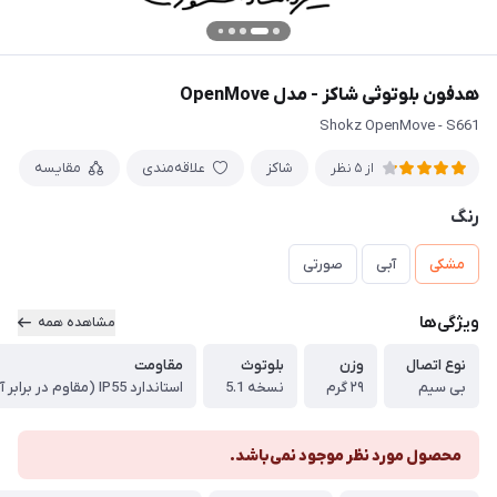
هدفون بلوتوثی شاکز - مدل OpenMove
Shokz OpenMove - S661
شاکز
علاقه‌مندی
مقایسه
از 5 نظر
رنگ
مشکی
آبی
صورتی
ویژگی‌ها
مشاهده همه
نوع اتصال
وزن
بلوتوث
مقاومت
بی سیم
۲۹ گرم
نسخه 5.1
استاندارد IP55 (مقاوم در برابر آب)
محصول مورد نظر موجود نمی‌باشد.